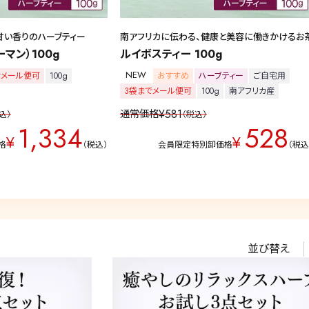
甘い香りのハーブティー
南アフリカに伝わる、健康と美容に働きかけるお
マン）100g
ルイボスティー 100g
NEW
でメール便可
100g
おすすめ
ハーブティー
ご自宅用
3袋までメール便可
100g
南アフリカ産
¥
581
通常価格
込
税込
1,334
528
¥
¥
格
税込
会員限定特別卸価格
税
並び替え