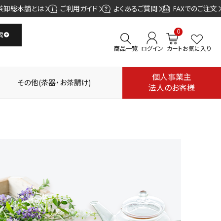
茶卸総本舗とは
ご利用ガイド
よくあるご質問
FAXでのご注文
0
索
商品一覧
ログイン
カート
お気に入り
個人事業主
その他(茶器・お茶請け)
法人のお客様