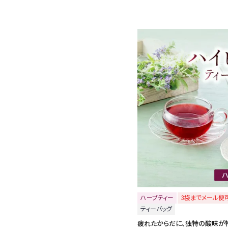
茶葉を選択
健康茶
ハーブティー
容量を選択
50g
100g
500g
ハーブティー
3袋までメール便
ティーバッグ
疲れたからだに、独特の酸味が