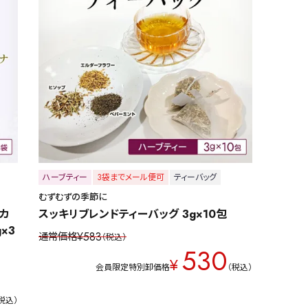
ハーブティー
3袋までメール便可
ティーバッグ
むずむずの季節に
カ
スッキリブレンドティーバッグ 3g×10包
×3
¥
583
通常価格
税込
530
¥
会員限定特別卸価格
税込
税込