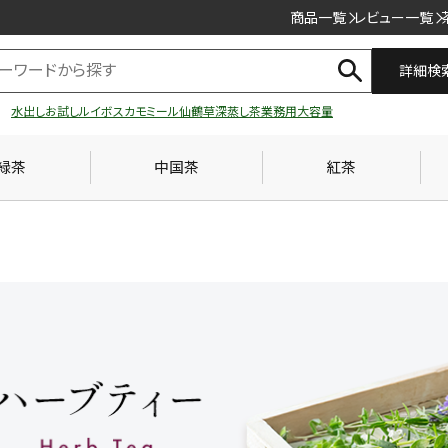
商品一覧
レビュー一覧
詳細検
水出し
お試し
ルイボス
カモミール
仙鶴草
深蒸し茶
業務用
大容量
緑茶
中国茶
紅茶