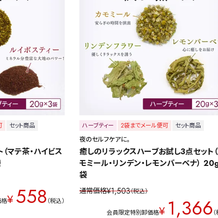
詳細検索
可
セット商品
ハーブティー
2袋までメール便可
セット商品
夜のセルフケアに。
蒸し茶
業務用
大容量
ト（マテ茶・ハイビス
癒しのリラックスハーブお試し3点セット（
袋
モミール・リンデン・レモンバーベナ） 20g
袋
558
¥
1,503
通常価格
税込
〜
円
¥
1,366
価格
税込
¥
会員限定特別卸価格