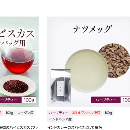
緑茶
中国茶
紅茶
1000g
検索
可
100g
スーダン産
ハーブティー
3袋までメール便可
100g
インドネシア産
特徴のハイビスカス（ファ
インドカレーのスパイスとして有名