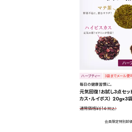
キーワードで探す
ハーブティー
3袋までメール便
毎日の健康習慣に。
水出し
お試し
ルイボス
カモミール
仙鶴草
深
元気回復！お試し3点セッ
カス・ルイボス） 20g×3
予算・価格で探す
¥
614
通常価格
税込
会員限定特別卸