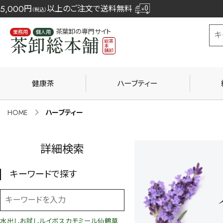
5,000
円
以上のご注文で送料無料
（税込）
茶葉卸の専門サイト
業務用
個人用
健康茶
ハーブティー
HOME
ハーブティー
詳細検索
キーワードで探す
水出し
お試し
ルイボス
カモミール
仙鶴草