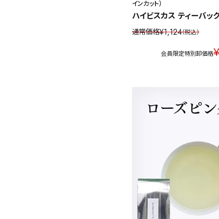
インカット）
ハイビスカス ティーバッグ
¥
1,124
通常価格
税込
会員限定特別卸価格