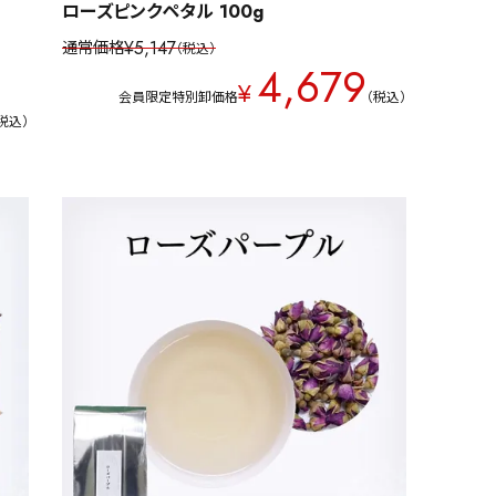
ローズピンクペタル 100g
¥
5,147
通常価格
税込
4,679
¥
会員限定特別卸価格
税込
税込