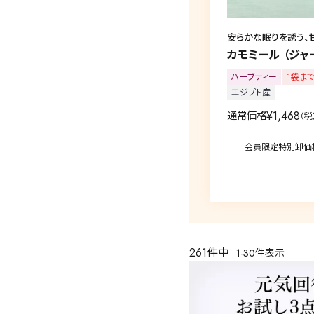
安らかな眠りを誘う、
カモミール （ジャー
ハーブティー
1袋ま
エジプト産
¥
1,468
通常価格
税
会員限定特別卸価
261
件中
1
-
30
件表示