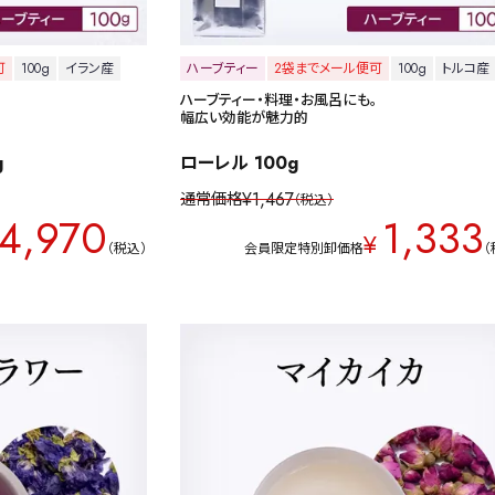
可
100g
イラン産
ハーブティー
2袋までメール便可
100g
トルコ産
ハーブティー・料理・お風呂にも。
幅広い効能が魅力的
g
ローレル 100g
¥
1,467
通常価格
税込
4,970
1,333
¥
税込
会員限定特別卸価格