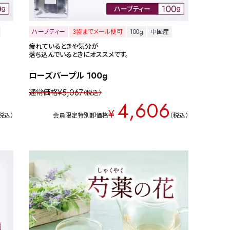
ハーブティー
3袋までメール便可
100g
中国産
疲れているときや気分が
落ち込んでいるときにオススメです。
ローズパープル 100g
¥
5,067
通常価格
税込
4,606
¥
税込
会員限定特別卸価格
税込