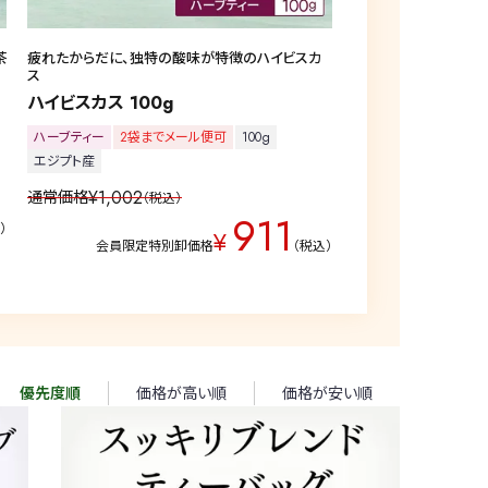
茶
疲れたからだに、独特の酸味が特徴のハイビスカ
ス
ハイビスカス 100g
ハーブティー
2袋までメール便可
100g
エジプト産
¥
1,002
通常価格
税込
911
込
¥
会員限定特別卸価格
税込
優先度順
価格が高い順
価格が安い順