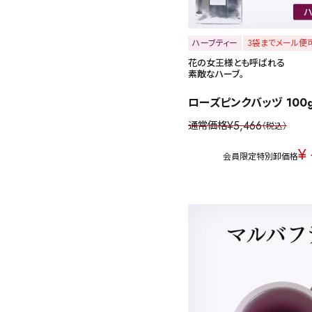
ハーブティー
3袋までメール便
花の女王様とも呼ばれる
素敵なハーブ。
ローズピンクバッヅ 100
¥
5,466
通常価格
税込
¥
会員限定特別卸価格