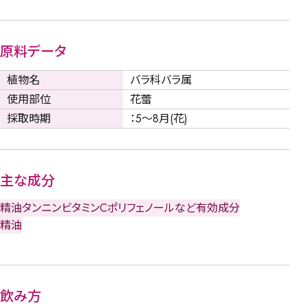
原料データ
植物名
バラ科バラ属
使用部位
花蕾
採取時期
：5～8月(花)
主な成分
精油
タンニン
ビタミンC
ポリフェノールなど
有効成分
精油
飲み方