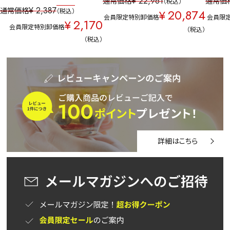
¥
22,961
通常価格
通常価
税込
¥
2,387
通常価格
20,874
税込
¥
会員限定特別卸価格
会員限
2,170
¥
会員限定特別卸価格
税込
税込
詳細はこちら