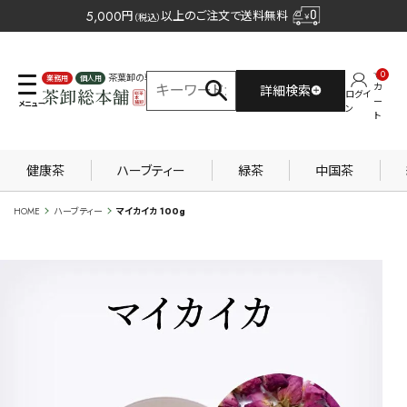
5,000
円
以上のご注文で送料無料
（税込）
0
茶葉卸の専門サイト
カ
詳細検索
ログイ
業務用
個人用
ー
ン
ト
健康茶
ハーブティー
緑茶
中国茶
HOME
ハーブティー
マイカイカ 100g