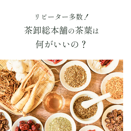
〜
円
リピーター多数！
茶葉を選択
茶卸総本舗
茶葉
の
は
健康茶
ハーブティー
緑茶
中国茶
何がいいの？
紅茶
容量を選択
50g
100g
500g
1000g
検索