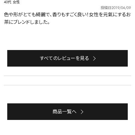
40代
女性
投稿日
2019/04/09
色や形がとても綺麗で、香りもすごく良い！女性を元氣にするお
茶にブレンドしました。
すべてのレビューを見る
詳細検索
キーワードで探す
商品一覧へ
水出し
お試し
ルイボス
カモミール
仙鶴草
深蒸し茶
業務用
大容量
予算・価格で探す