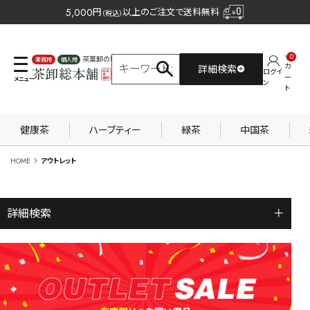
5,000
円
以上のご注文で送料無料
（税込）
0
茶葉卸の専門サイト
カ
詳細検索
ログイ
業務用
個人用
ー
ン
ト
健康茶
ハーブティー
緑茶
中国茶
HOME
アウトレット
詳細検索
＋