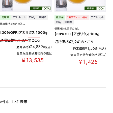
キーワードで探す
健康茶
アウトレット
1000g
中国産
健康茶
3袋までメール便可
アウトレット
100g
中国産
健康維持と美容の為に
水出し
お試し
ルイボス
カモミール
仙鶴草
深蒸し茶
業務用
大容量
健康維持と美容の為に
【30%OFF】アガリクス 1000g
【30%OFF】アガリクス 100g
予算・価格で探す
¥
21,271
通常価格
のところ
¥
2,241
通常価格
のところ
¥
14,889
通常価格
税込
¥
1,568
通常価格
税込
〜
円
会員限定特別卸価格
税込
会員限定特別卸価格
税込
13,535
¥
1,425
¥
茶葉を選択
健康茶
ハーブティー
緑茶
中国茶
紅茶
容量を選択
6
件中
1
-
6
件表示
50g
100g
500g
1000g