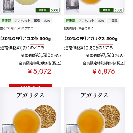
健康茶
アウトレット
国産
500g
健康茶
アウトレット
500g
中国産
古くから用いられたアロエ
健康維持と美容の為に
【30%OFF】アロエ茶 500g
【30%OFF】アガリクス 500g
¥
7,971
¥
10,805
通常価格
のところ
通常価格
のところ
¥
5,580
¥
7,563
通常価格
税込
通常価格
税込
会員限定特別卸価格
税込
会員限定特別卸価格
税込
5,072
6,876
¥
¥
SOLD OUT
詳細検索