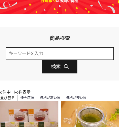
商品検索
検索
6
件中
1
-
6
件表示
並び替え
優先度順
価格が高い順
価格が安い順