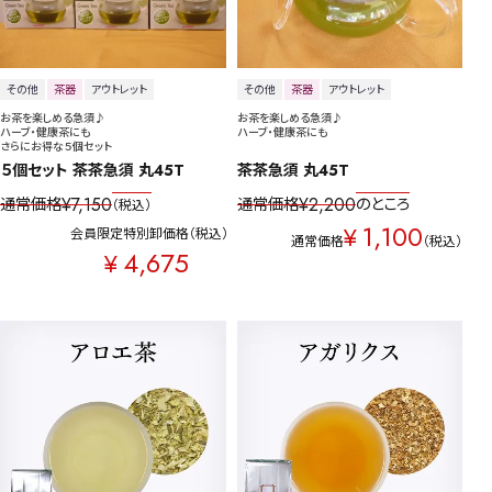
その他
茶器
アウトレット
その他
茶器
アウトレット
お茶を楽しめる急須♪
お茶を楽しめる急須♪
ハーブ・健康茶にも
ハーブ・健康茶にも
さらにお得な５個セット
５個セット 茶茶急須 丸45T
茶茶急須 丸45T
¥
7,150
¥
2,200
通常価格
通常価格
のところ
税込
1,100
¥
会員限定特別卸価格
税込
通常価格
税込
4,675
¥