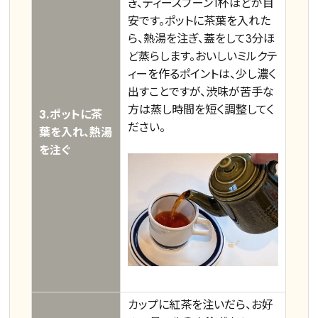
き、ティースプーン1杯ほどが目
容量を選択
安です。ポットに茶葉を入れた
ら、熱湯を注ぎ、蓋をして3分ほ
50g
100g
500g
1000g
ど蒸らします。おいしいミルクテ
ィーを作るポイントは、少し濃く
出すことですが、渋味が苦手な
検索
方は蒸し時間を短く調整してく
3.ポットに茶
ださい。
葉を入れ、熱湯
を注ぐ
カップに紅茶を注いだら、お好