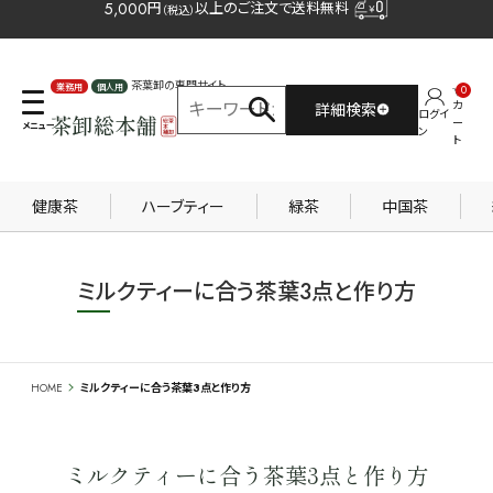
5,000
円
以上のご注文で送料無料
（税込）
茶葉卸の専門サイト
0
カ
詳細検索
業務用
個人用
ログイ
ー
ン
ト
健康茶
ハーブティー
緑茶
中国茶
ミルクティーに合う茶葉3点と作り方
HOME
ミルクティーに合う茶葉3点と作り方
ミルクティーに合う茶葉3点と作り方