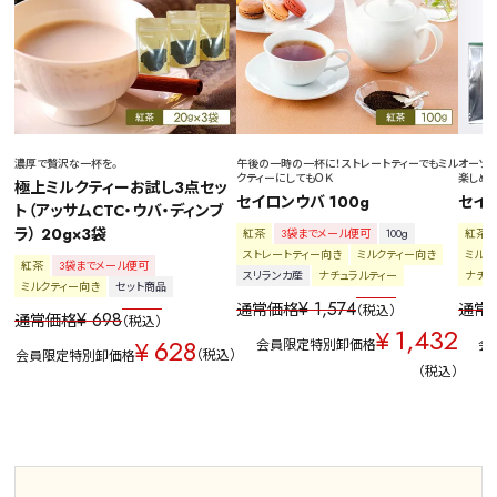
濃厚で贅沢な一杯を。
午後の一時の一杯に！ストレートティーでもミル
オーソ
クティーにしてもＯＫ
楽しめ
極上ミルクティーお試し3点セッ
セイロンウバ 100g
セイロ
ト（アッサムCTC・ウバ・ディンブ
ラ） 20g×3袋
紅茶
3袋までメール便可
100g
紅茶
ストレートティー向き
ミルクティー向き
ミルク
紅茶
3袋までメール便可
スリランカ産
ナチュラルティー
ナチュ
ミルクティー向き
セット商品
¥
1,574
通常価格
通常
税込
¥
698
通常価格
税込
1,432
¥
628
¥
会員限定特別卸価格
会
税込
会員限定特別卸価格
税込