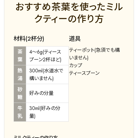
おすすめ茶葉を使ったミル
クティーの作り方
材料(2杯分)
道具
ティーポット(急須でも構
茶
4～6g(ティース
いません)
葉
プーン2杯ほど)
カップ
熱
300ml(水道水で
ティースプーン
湯
構いません)
砂
好みの分量
糖
牛
30ml(好みの分
乳
量)
ミルクティーの作り方