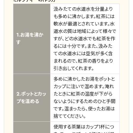
汲みたての水道水を分量より
詳細検索
も多めに沸かします。紅茶には
軟水が最適とされています。水
キーワードで探す
道水の質は地域によって様々で
1.お湯を沸か
すが、どの水道水でも紅茶を作
す
るには十分です。また、汲みた
水出し
お試し
ルイボス
カモミール
仙鶴草
深蒸し茶
業務用
大容量
ての水道水には空気が多く含
まれるので、紅茶の香りをより
予算・価格で探す
引き出してくれます。
多めに沸かしたお湯をポットと
〜
円
カップに注いで温めます。淹れ
2.ポットとカッ
たときに紅茶の温度が下がら
茶葉を選択
プを温める
ないようにするためのひと手間
です。温まったら、使ったお湯は
健康茶
ハーブティー
緑茶
中国茶
捨ててください。
紅茶
使用する茶葉はカップ1杯につ