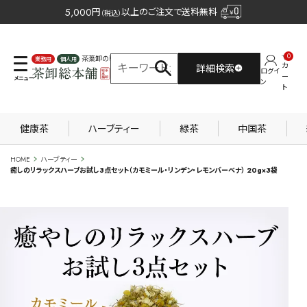
5,000
円
以上のご注文で送料無料
（税込）
0
茶葉卸の専門サイト
カ
詳細検索
ログイ
業務用
個人用
ー
ン
ト
健康茶
ハーブティー
緑茶
中国茶
HOME
ハーブティー
癒しのリラックスハーブお試し3点セット（カモミール・リンデン・レモンバーベナ） 20g×3袋