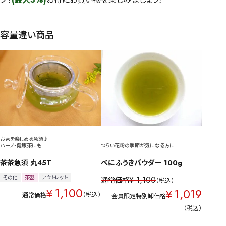
容量違い商品
お茶を楽しめる急須♪
ハーブ・健康茶にも
つらい花粉の季節が気になる方に
茶茶急須 丸45T
べにふうきパウダー 100g
その他
茶器
アウトレット
¥
1,100
通常価格
税込
1,100
¥
1,019
¥
税込
通常価格
会員限定特別卸価格
税込