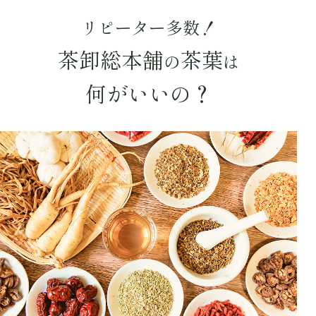
キーワードで探す
リピーター多数！
茶卸総本舗
茶葉
の
は
水出し
お試し
ルイボス
カモミール
仙鶴草
深蒸し茶
業務用
大容量
何がいいの？
予算・価格で探す
〜
円
茶葉を選択
健康茶
ハーブティー
緑茶
中国茶
紅茶
容量を選択
50g
100g
500g
1000g