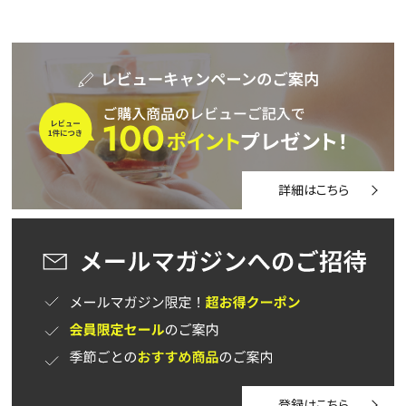
詳細検索
詳細はこちら
キーワードで探す
水出し
お試し
ルイボス
カモミール
仙鶴草
深蒸し茶
業務用
大容量
予算・価格で探す
〜
円
登録はこちら