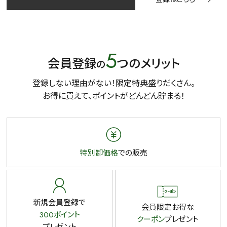
茶葉を選択
健康茶
ハーブティー
緑茶
中国茶
5
会員登録
つのメリット
の
紅茶
登録しない理由がない！限定特典盛りだくさん。
容量を選択
お得に買えて、ポイントがどんどん貯まる！
50g
100g
500g
1000g
特別卸価格
での販売
検索
新規会員登録で
会員限定お得な
300ポイント
クーポン
プレゼント