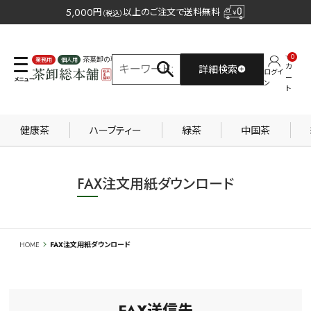
5,000
円
以上のご注文で送料無料
（税込）
0
茶葉卸の専門サイト
カ
詳細検索
ログイ
業務用
個人用
ー
ン
ト
健康茶
ハーブティー
緑茶
中国茶
FAX注文用紙ダウンロード
HOME
FAX注文用紙ダウンロード
FAX送信先