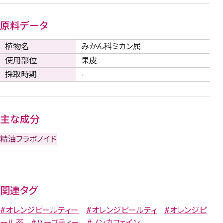
原料データ
植物名
みかん科ミカン属
使用部位
果皮
採取時期
-
主な成分
精油
フラボノイド
関連タグ
#オレンジピールティー
#オレンジピールティ
#オレンジピ
ール茶
#ハーブティー
#ノンカフェイン