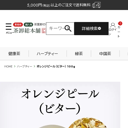
5,000
円
以上のご注文で送料無料
（税込）
0
茶葉卸の専門サイト
カ
詳細検索
ログイ
業務用
個人用
ー
ン
ト
健康茶
ハーブティー
緑茶
中国茶
HOME
ハーブティー
オレンジピール（ビター） 100g