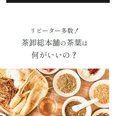
容量を選択
50g
100g
500g
1000g
リピーター多数！
検索
茶卸総本舗
茶葉
の
は
何がいいの？