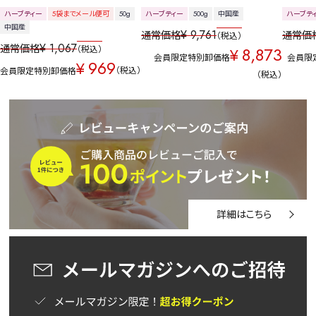
ハーブティー
5袋までメール便可
50g
ハーブティー
500g
中国産
ハーブテ
中国産
¥
9,761
通常価格
通常価
税込
¥
1,067
通常価格
8,873
税込
¥
会員限定特別卸価格
会員限
969
¥
税込
会員限定特別卸価格
税込
詳細はこちら