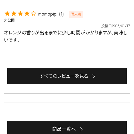
詳細検索
momopipi
1
購入者
キーワードで探す
非公開
投稿日
2015/01/17
オレンジの香りが出るまでに少し時間がかかりますが、美味し
いです。
水出し
お試し
ルイボス
カモミール
仙鶴草
深蒸し茶
業務用
大容量
予算・価格で探す
すべてのレビューを見る
〜
円
茶葉を選択
健康茶
ハーブティー
緑茶
中国茶
紅茶
商品一覧へ