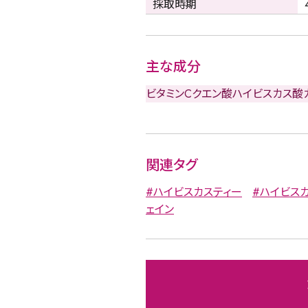
採取時期
主な成分
ビタミンC
クエン酸
ハイビスカス酸
詳細検索
関連タグ
#ハイビスカスティー
#ハイビス
蒸し茶
業務用
大容量
ェイン
〜
円