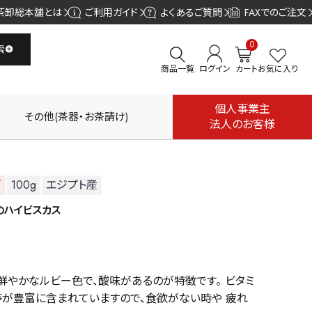
茶卸総本舗とは
ご利用ガイド
よくあるご質問
FAXでのご注文
0
索
商品一覧
ログイン
カート
お気に入り
個人事業主
その他(茶器・お茶請け)
法人のお客様
可
100g
エジプト産
のハイビスカス
鮮やかなルビー色で、酸味があるのが特徴です。 ビタミ
ム等が豊富に含まれていますので、食欲がない時や 疲れ