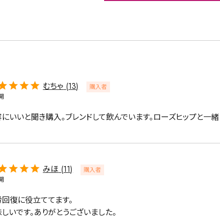
緑茶
中国茶
紅茶
むちゃ
13
購入者
1000g
開
容にいいと聞き購入。ブレンドして飲んでいます。ローズヒップと一緒
検索
みほ
11
購入者
開
回復に役立ててます。

味しいです。ありがとうございました。