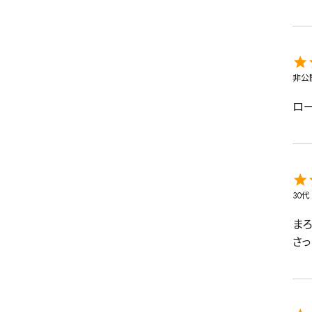
非公
ロ
30代
ま
さっ