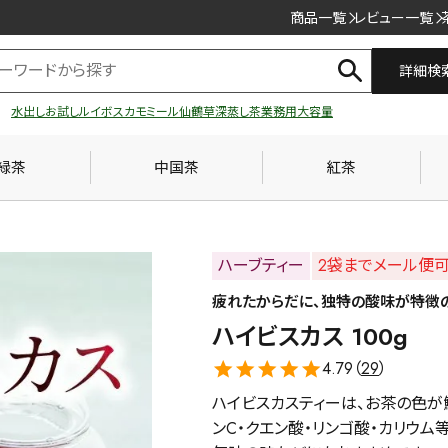
商品一覧
レビュー一覧
詳細検
水出し
お試し
ルイボス
カモミール
仙鶴草
深蒸し茶
業務用
大容量
緑茶
中国茶
紅茶
ハーブティー
2袋までメール便
疲れたからだに、独特の酸味が特徴
ハイビスカス 100g
4.79（
29
）
ハイビスカスティーは、お茶の色が
ンC・クエン酸・リンゴ酸・カリウ