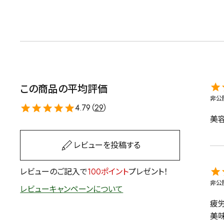
茶葉を選択
健康茶
ハーブティー
容量を選択
この商品の平均評価
50g
100g
500g
非公
4.79（
29
）
美
レビューを投稿する
レビューのご記入で
100ポイント
プレゼント！
非公
レビューキャンペーンについて
疲労
美