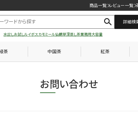
商品一覧
レビュー一覧
詳細検
水出し
お試し
ルイボス
カモミール
仙鶴草
深蒸し茶
業務用
大容量
緑茶
中国茶
紅茶
お問い合わせ