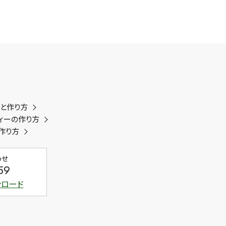
類と作り方
ィーの作り方
作り方
わせ
59
ンロード