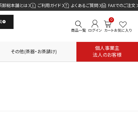
茶卸総本舗とは
ご利用ガイド
よくあるご質問
FAXでのご注文
0
索
商品一覧
ログイン
カート
お気に入り
個人事業主
その他(茶器・お茶請け)
法人のお客様