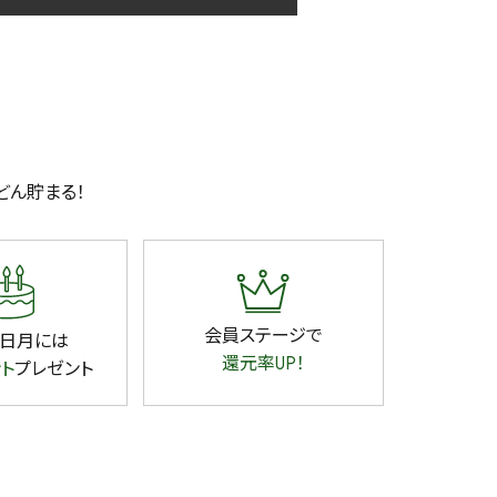
どん貯まる！
会員ステージで
日月には
還元率UP！
ント
プレゼント