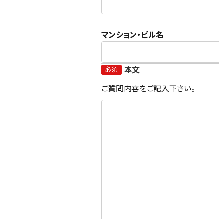
マンション・ビル名
本文
必須
ご質問内容をご記入下さい。
キーワードで探す
水出し
お試し
ルイボス
カモミール
仙鶴草
深
予算・価格で探す