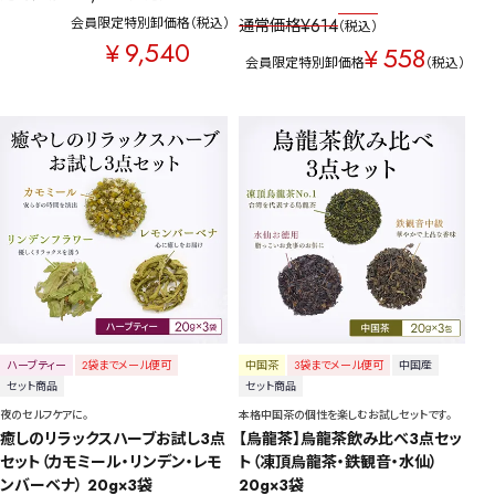
会員限定特別卸価格
税込
¥
614
通常価格
税込
9,540
¥
558
¥
会員限定特別卸価格
税込
ハーブティー
2袋までメール便可
中国茶
3袋までメール便可
中国産
セット商品
セット商品
夜のセルフケアに。
本格中国茶の個性を楽しむお試しセットです。
癒しのリラックスハーブお試し3点
【烏龍茶】烏龍茶飲み比べ3点セッ
セット（カモミール・リンデン・レモ
ト（凍頂烏龍茶・鉄観音・水仙） 
ンバーベナ） 20g×3袋
20g×3袋