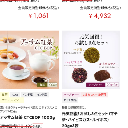
¥
1,168
¥
5,425
通常価格
通常価格
税込
税込
会員限定特別卸価格
税込
会員限定特別卸価格
税込
1,061
4,932
¥
¥
紅茶
1000g
インド産
インド産
ハーブティー
3袋までメール便可
ナチュラルティー
セット商品
濃いミルクティーやチャイで飲むのがオススメの
毎日の健康習慣に。
アッサム紅茶。
元気回復！お試し3点セット（マテ
アッサム紅茶 CTCBOP 1000g
茶・ハイビスカス・ルイボス） 
20g×3袋
¥
10,495
通常価格
税込