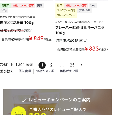
健康茶
3袋までメール便可
国産
紅茶
3袋までメール便可
100g
100g
ミルクティー向き
アフリカ産
フレーバーティー
色々な使われ方で役立つ万能草
国産どくだみ茶 100g
ミルキーな甘いバニラ風味のフレーバーティー
フレーバー紅茶 ミルキーバニラ 
¥
934
通常価格
税込
100g
849
¥
会員限定特別卸価格
税込
¥
918
通常価格
税込
833
¥
会員限定特別卸価格
税込
728
件中
1
-
30
件表示
1
2
…
25
並び替え
優先度順
価格が高い順
価格が安い順