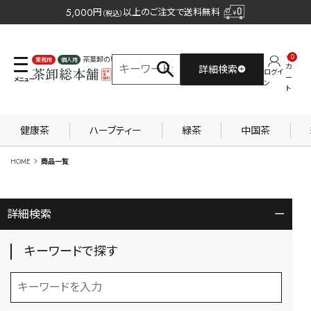
5,000
円
以上のご注文で送料無料
（税込）
0
茶葉卸の専門サイト
カ
詳細検索
ログイ
業務用
個人用
ー
ン
ト
健康茶
ハーブティー
緑茶
中国茶
HOME
商品一覧
詳細検索
ー
キーワードで探す