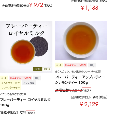
会員限定特別卸価格
税込
972
¥
1,188
会員限定特別卸価格
税込
¥
紅茶
3袋までメール便可
100g
赤りんごとシナモン風味のフレーバー紅茶
フレーバーティー アップルティー
紅茶
3袋までメール便可
100g
シナモンティー 100g
ミルクティー向き
アフリカ産
フレーバーティー
¥
2,342
通常価格
税込
バニラの香りのする紅茶
会員限定特別卸価格
税込
フレーバーティー ロイヤルミルク 
2,129
¥
100g
¥
1,572
通常価格
税込