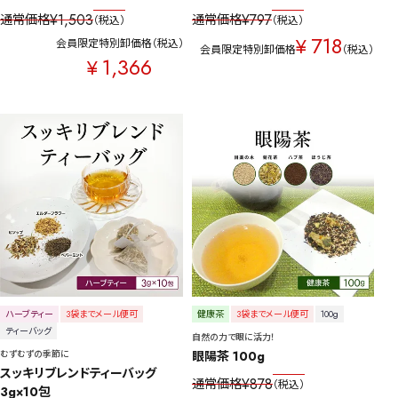
¥
1,503
¥
797
通常価格
通常価格
税込
税込
718
¥
会員限定特別卸価格
税込
会員限定特別卸価格
税込
1,366
¥
ハーブティー
3袋までメール便可
健康茶
3袋までメール便可
100g
ティーバッグ
自然の力で眼に活力！
むずむずの季節に
眼陽茶 100g
スッキリブレンドティーバッグ 
¥
878
通常価格
税込
3g×10包