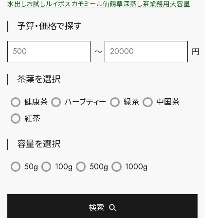
水出し
お試し
ルイボス
カモミール
仙鶴草
深蒸し茶
業務用
大容量
予算・価格で探す
〜
円
茶葉を選択
健康茶
ハーブティー
緑茶
中国茶
紅茶
容量を選択
50g
100g
500g
1000g
検索