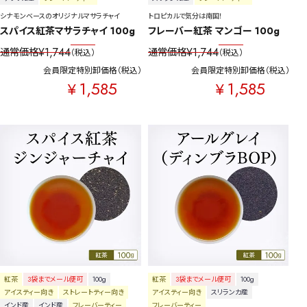
シナモンベースのオリジナルマサラチャイ
トロピカルで気分は南国！
スパイス紅茶マサラチャイ 100g
フレーバー紅茶 マンゴー 100g
¥
1,744
¥
1,744
通常価格
通常価格
税込
税込
会員限定特別卸価格
税込
会員限定特別卸価格
税込
1,585
1,585
¥
¥
紅茶
3袋までメール便可
100g
紅茶
3袋までメール便可
100g
アイスティー向き
ストレートティー向き
アイスティー向き
スリランカ産
インド産
インド産
フレーバーティー
フレーバーティー