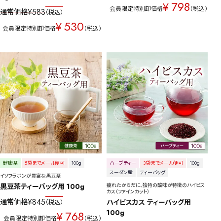
798
¥
会員限定特別卸価格
税込
¥
583
通常価格
税込
530
¥
会員限定特別卸価格
税込
健康茶
5袋までメール便可
100g
ハーブティー
3袋までメール便可
100g
スーダン産
ティーバッグ
イソフラボンが豊富な黒豆茶
黒豆茶ティーバッグ用 100g
疲れたからだに、独特の酸味が特徴のハイビス
カス（ファインカット）
¥
845
通常価格
ハイビスカス ティーバッグ用 
税込
768
100g
¥
会員限定特別卸価格
税込