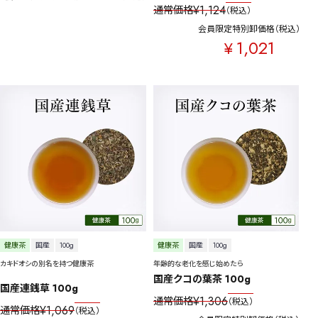
¥
1,124
通常価格
税込
会員限定特別卸価格
税込
1,021
¥
健康茶
国産
100g
健康茶
国産
100g
カキドオシの別名を持つ健康茶
年齢的な老化を感じ始めたら
国産クコの葉茶 100g
国産連銭草 100g
¥
1,306
通常価格
税込
¥
1,069
通常価格
税込