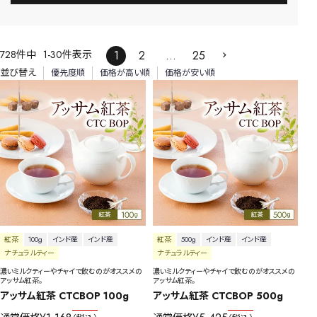
728
件中
1
-
30
件表示
1
2
…
25
並び替え
優先度順
価格が高い順
価格が安い順
紅茶
100g
インド産
インド産
紅茶
500g
インド産
インド産
ナチュラルティー
ナチュラルティー
濃いミルクティーやチャイで飲むのがオススメの
濃いミルクティーやチャイで飲むのがオススメの
アッサム紅茶。
アッサム紅茶。
アッサム紅茶 CTCBOP 100g
アッサム紅茶 CTCBOP 500g