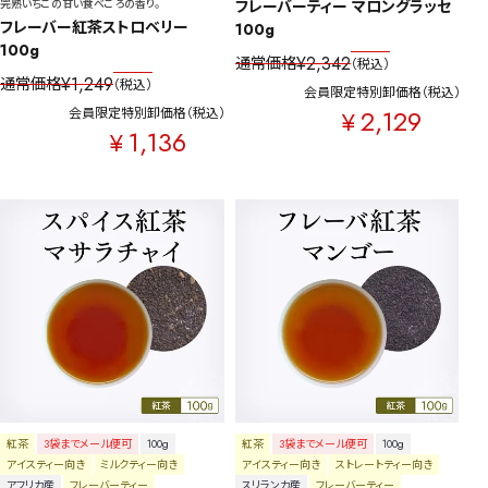
完熟いちごの甘い食べごろの香り。
フレーバーティー マロングラッセ 
フレーバー紅茶ストロベリー 
100g
100g
¥
2,342
通常価格
税込
¥
1,249
通常価格
税込
会員限定特別卸価格
税込
2,129
会員限定特別卸価格
税込
¥
1,136
¥
紅茶
3袋までメール便可
100g
紅茶
3袋までメール便可
100g
アイスティー向き
ミルクティー向き
アイスティー向き
ストレートティー向き
アフリカ産
フレーバーティー
スリランカ産
フレーバーティー