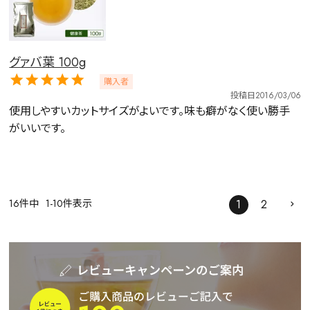
グァバ葉 100g
購入者
投稿日
2016/03/06
使用しやすいカットサイズがよいです。味も癖がなく使い勝手
がいいです。
16
件中
1
-
10
件表示
1
2