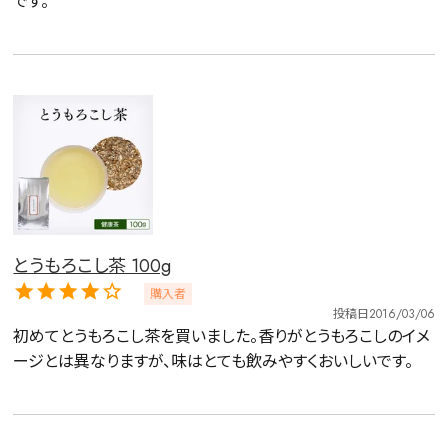
です。
水出し
お試し
ルイボス
カモミール
仙鶴草
深蒸し茶
業務用
大容量
予算・価格で探す
〜
円
茶葉を選択
健康茶
ハーブティー
緑茶
中国茶
とうもろこし茶 100g
紅茶
購入者
投稿日
2016/03/06
容量を選択
初めてとうもろこし茶を買いました。香りがとうもろこしのイメ
ージとは異なりますが、味はとても飲みやすくおいしいです。
50g
100g
500g
1000g