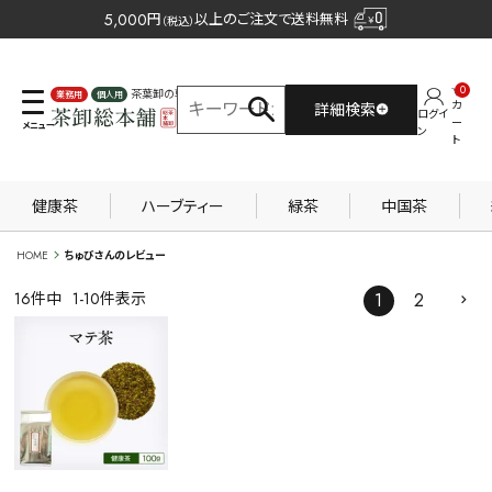
5,000
円
以上のご注文で送料無料
（税込）
0
茶葉卸の専門サイト
カ
詳細検索
ログイ
業務用
個人用
ー
ン
ト
健康茶
ハーブティー
緑茶
中国茶
HOME
ちゅびさんのレビュー
16
件中
1
-
10
件表示
1
2