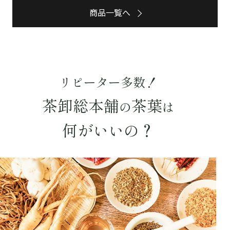
予算・価格で探す
商品一覧へ
〜
円
茶葉を選択
リピーター多数！
健康茶
ハーブティー
緑茶
中国茶
茶卸総本舗
茶葉
紅茶
の
は
何がいいの？
容量を選択
50g
100g
500g
1000g
検索