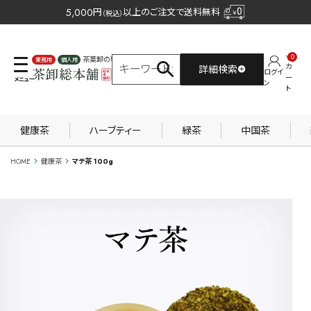
5,000
円
以上のご注文で送料無料
（税込）
0
茶葉卸の専門サイト
カ
詳細検索
ログイ
業務用
個人用
ー
ン
ト
健康茶
ハーブティー
緑茶
中国茶
HOME
健康茶
マテ茶 100g