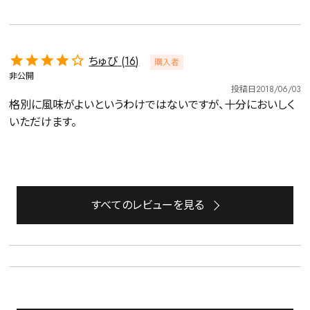
ちゅび
16
購入者
非公開
投稿日
2018/06/03
格別に風味がよいというわけではないですが、十分においしく
いただけます。
詳細検索
すべてのレビューを見る
キーワードで探す
水出し
お試し
ルイボス
カモミール
仙鶴草
深蒸し茶
業務用
大容量