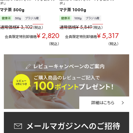
ダ！』
ダ！』
マテ茶 500g
マテ茶 1000g
健康茶
500g
ブラジル産
健康茶
1000g
ブラジル産
¥
3,102
¥
5,849
通常価格
通常価格
税込
税込
2,820
5,317
¥
¥
会員限定特別卸価格
会員限定特別卸価格
税込
税込
詳細はこちら