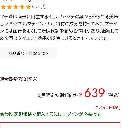
4.71（
7
）
マテ茶は南米に自生するイェルバ・マテの葉から作られる美味
しいお茶です。マテインという特有の成分を持っており、マテイ
ンには血行をよくして新陳代謝を高める作用があり、継続して
飲む事でダイエット効果が期待できると言われています。
商品番号
HT1063-100
¥
703
通常価格
税込
639
¥
会員限定特別卸価格
税込
[
7
ポイント進呈 ]
会員限定卸価格で購入するにはログインが必要です。