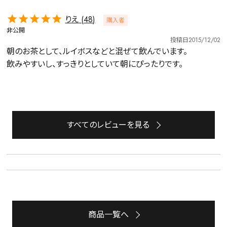
りえ
48
購入者
非公開
投稿日
2015/12/02
朝のお茶として、ルイボスなどと混ぜて飲んでいます。

飲みやすいし、すっきりとしていて朝にぴったりです。
すべてのレビューを見る
詳細検索
キーワードで探す
水出し
お試し
ルイボス
カモミール
仙鶴草
深蒸し茶
業務用
大容量
商品一覧へ
予算・価格で探す