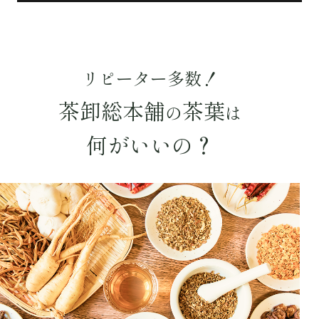
〜
円
茶葉を選択
リピーター多数！
健康茶
ハーブティー
緑茶
中国茶
茶卸総本舗
茶葉
の
は
紅茶
何がいいの？
容量を選択
50g
100g
500g
1000g
検索