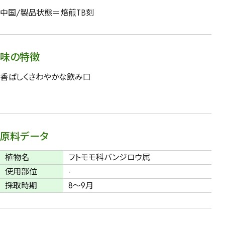
中国/製品状態＝焙煎TB刻
味の特徴
香ばしくさわやかな飲み口
原料データ
植物名
フトモモ科バンジロウ属
使用部位
-
採取時期
8～9月