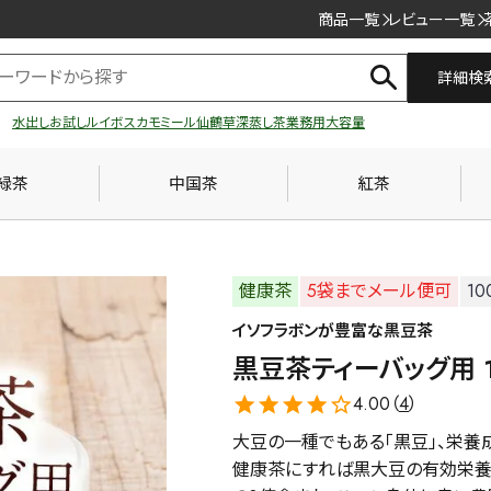
商品一覧
レビュー一覧
詳細検
水出し
お試し
ルイボス
カモミール
仙鶴草
深蒸し茶
業務用
大容量
緑茶
中国茶
紅茶
健康茶
5袋までメール便可
10
イソフラボンが豊富な黒豆茶
黒豆茶ティーバッグ用 1
4.00（
4
）
大豆の一種でもある「黒豆」、栄養
健康茶にすれば黒大豆の有効栄養素