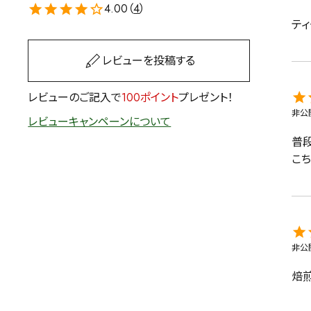
4.00（
4
）
茶葉を選択
テ
健康茶
ハーブティー
レビューを投稿する
レビューのご記入で
100ポイント
プレゼント！
容量を選択
非公
レビューキャンペーンについて
50g
100g
500g
普
こ
非公
焙