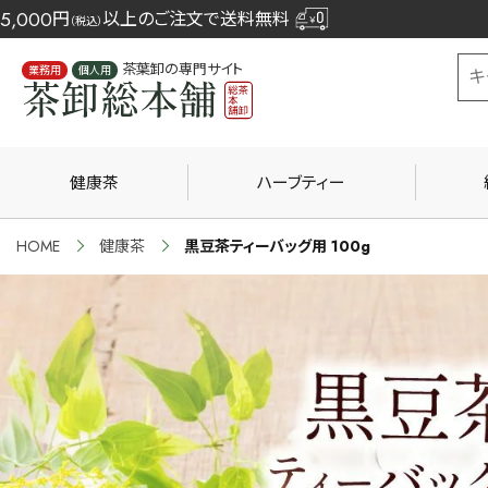
5,000
円
以上のご注文で送料無料
（税込）
茶葉卸の専門サイト
業務用
個人用
健康茶
ハーブティー
HOME
健康茶
黒豆茶ティーバッグ用 100g