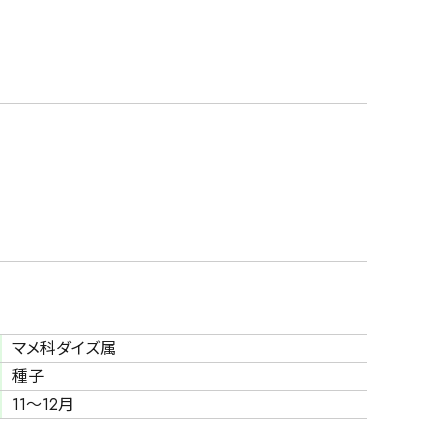
マメ科ダイズ属
種子
11～12月