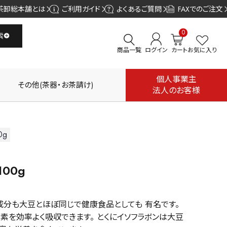
茶卸総本舗とは
ご利用ガイド
よくあるご質問
FAXでのご注文
0
索
商品一覧
ログイン
カート
お気に入り
個人事業主
その他(茶器・お茶請け)
法人のお客様
0g
00g
成分も大豆とほぼ同じで健康食品としても 有名です。
を効率よく吸収できます。 とくにイソフラボンは大豆