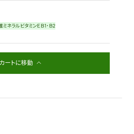
維
ミネラル
ビタミンＥ
Ｂ1･Ｂ2
カートに移動