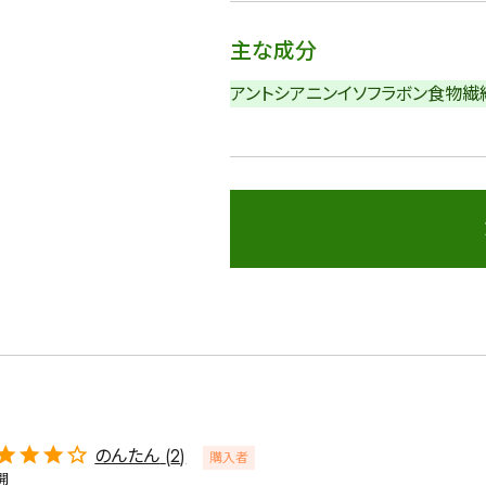
主な成分
アントシアニン
イソフラボン
食物繊
詳細検索
蒸し茶
業務用
大容量
〜
円
のんたん
2
購入者
開