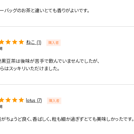
ィーバッグのお茶と違いとても香りがよいです。
緑茶
中国茶
紅茶
ねこ
1
購入者
開
1000g
段黒豆茶は後味が苦手で飲んでいませんでしたが、

ちらはスッキリいただけました。
検索
lotus
7
購入者
開
煎がちょうど良く、香ばしく、粒も細か過ぎずとても美味しかったです