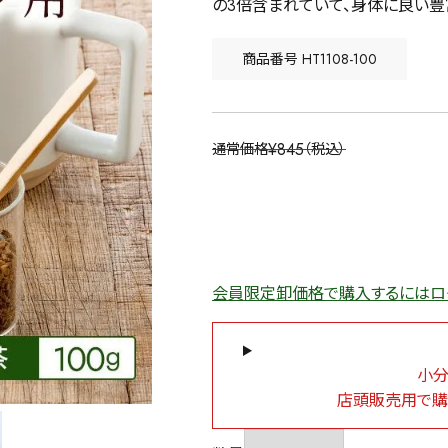
の3倍含まれていて、身体に良い豊
商品番号
HT1108-100
¥
845
通常価格
税込
会員限定卸価格で購入するにはロ
小分
店頭販売用で購