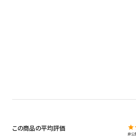
キーワードで探す
水出し
お試し
ルイボス
カモミール
仙鶴草
深
予算・価格で探す
この商品の平均評価
非公