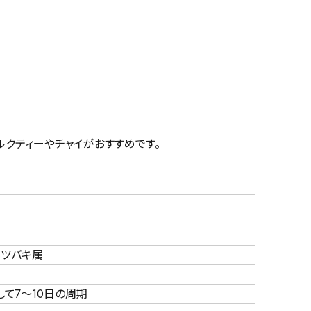
ルクティーやチャイがおすすめです。
科ツバキ属
して7～10日の周期