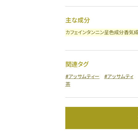
主な成分
カフェイン
タンニン
呈色成分
香気
詳細検索
関連タグ
#アッサムティー
#アッサムティ
茶
蒸し茶
業務用
大容量
〜
円