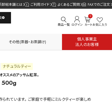
茶卸総本舗とは
ご利用ガイド
よくあるご質問
FAXでのご注文
0
索
商品一覧
ログイン
カート
お気に入り
個人事業主
その他(茶器・お茶請け)
法人のお客様
ナチュラルティー
オススメのアッサム紅茶。
500g
作られています。 ご家庭で手軽にミルクティーが楽しめ