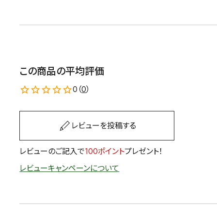
茶葉を選択
健康茶
ハーブティー
容量を選択
この商品の平均評価
0（
0
）
50g
100g
500g
レビューを投稿する
レビューのご記入で
100ポイント
プレゼント！
レビューキャンペーンについて