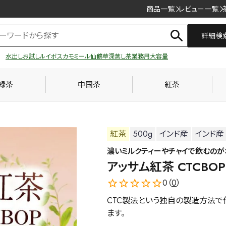
商品一覧
レビュー一覧
詳細検
水出し
お試し
ルイボス
カモミール
仙鶴草
深蒸し茶
業務用
大容量
緑茶
中国茶
紅茶
紅茶
500g
インド産
インド産
濃いミルクティーやチャイで飲むのが
アッサム紅茶 CTCBOP 
0（
0
）
CTC製法という独自の製造方法で
ます。