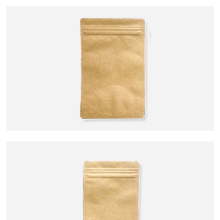
水出し
お試し
ルイボス
カモミール
仙鶴草
深蒸し茶
業務用
大容量
予算・価格で探す
〜
円
茶葉を選択
健康茶
ハーブティー
緑茶
中国茶
紅茶
容量を選択
50g
100g
500g
1000g