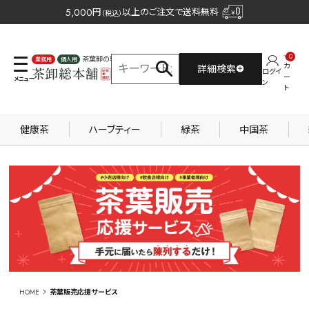
5,000
円
以上のご注文で送料無料
（税込）
0
茶葉卸の専門サイト
カ
詳細検索
ログイ
業務用
個人用
ー
ン
ト
健康茶
ハーブティー
緑茶
中国茶
HOME
茶葉販売応援サービス