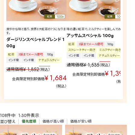
爽やかな味と香り、世界3大紅茶の1つになりま
味の濃い紅茶で、ミルクティーを楽しんでみては
☆水
す。
アイ
アッサムスペシャル 100g
ダージリンスペシャルブレンド 1
キャ
紅茶
3袋までメール便可
100g
00g
紅茶
ストレートティー向き
ミルクティー向き
アイ
紅茶
3袋までメール便可
100g
インド産
インド産
ナチュラルティー
ナチ
インド産
インド産
ナチュラルティー
¥
1,535
通常価格
税込
通
¥
1,852
通常価格
税込
1,396
¥
会員限定特別卸価格
1,684
¥
会員限定特別卸価格
税込
税込
108
件中
1
-
30
件表示
並び替え
優先度順
価格が高い順
価格が安い順