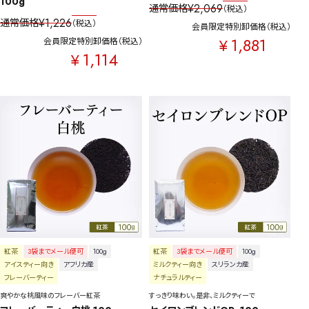
100g
¥
2,069
通常価格
税込
¥
1,226
通常価格
税込
会員限定特別卸価格
税込
1,881
¥
会員限定特別卸価格
税込
1,114
¥
紅茶
3袋までメール便可
100g
紅茶
3袋までメール便可
100g
アイスティー向き
アフリカ産
ミルクティー向き
スリランカ産
フレーバーティー
ナチュラルティー
爽やかな桃風味のフレーバー紅茶
すっきり味わい。是非、ミルクティーで