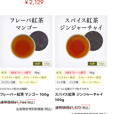
2,129
¥
紅茶
3袋までメール便可
100g
紅茶
3袋までメール便可
100g
アイスティー向き
ストレートティー向き
アイスティー向き
ストレートティー向き
スリランカ産
フレーバーティー
インド産
インド産
フレーバーティー
トロピカルで気分は南国！
つぶつぶ生姜入りで体ポカポカ
フレーバー紅茶 マンゴー 100g
スパイス紅茶 ジンジャーチャイ 
100g
¥
1,744
通常価格
税込
¥
1,572
通常価格
税込
会員限定特別卸価格
税込