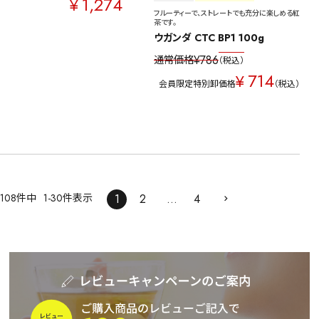
1,274
¥
フルーティーで、ストレートでも充分に楽しめる紅
茶です。
ウガンダ CTC BP1 100g
¥
786
通常価格
税込
714
¥
会員限定特別卸価格
税込
108
件中
1
-
30
件表示
1
2
…
4