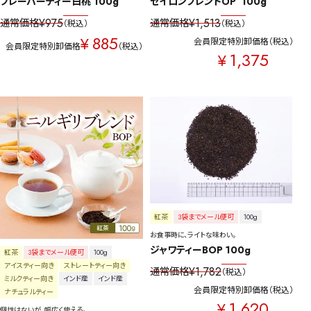
フレーバーティー白桃 100g
セイロンブレンドOP  100g
¥
975
¥
1,513
通常価格
通常価格
税込
税込
885
¥
会員限定特別卸価格
税込
会員限定特別卸価格
税込
1,375
¥
紅茶
3袋までメール便可
100g
お食事時に、ライトな味わい。
ジャワティーBOP 100g
紅茶
3袋までメール便可
100g
アイスティー向き
ストレートティー向き
¥
1,782
通常価格
税込
ミルクティー向き
インド産
インド産
会員限定特別卸価格
税込
ナチュラルティー
1,620
¥
個性はないが、幅広く使える。