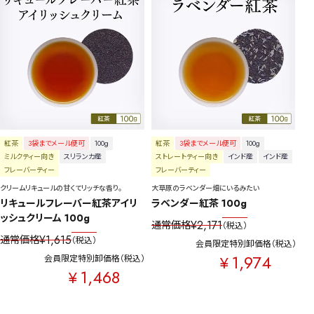
紅茶
3袋までメール便可
100g
紅茶
3袋までメール便可
100g
ミルクティー向き
スリランカ産
ストレートティー向き
インド産
インド産
フレーバーティー
フレーバーティー
クリームリキュールの甘くてリッチな香り。
大草原のラベンダー畑にいるみたい
リキュールフレーバー紅茶アイリ
ラベンダー紅茶 100g
ッシュクリーム 100g
¥
2,171
通常価格
税込
¥
1,615
通常価格
税込
会員限定特別卸価格
税込
1,974
¥
会員限定特別卸価格
税込
1,468
¥