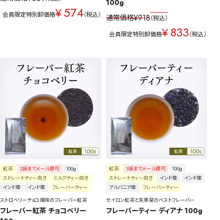
100g
574
¥
会員限定特別卸価格
税込
¥
918
通常価格
税込
833
¥
会員限定特別卸価格
税込
紅茶
3袋までメール便可
100g
紅茶
3袋までメール便可
100g
ストレートティー向き
ミルクティー向き
ストレートティー向き
インド産
インド産
インド産
インド産
フレーバーティー
アルバニア産
フレーバーティー
ストロベリーチョコ風味のフレーバー紅茶
セイロン紅茶と矢車菊のベストフレーバー
フレーバー紅茶 チョコベリー 
フレーバーティー ディアナ 100g