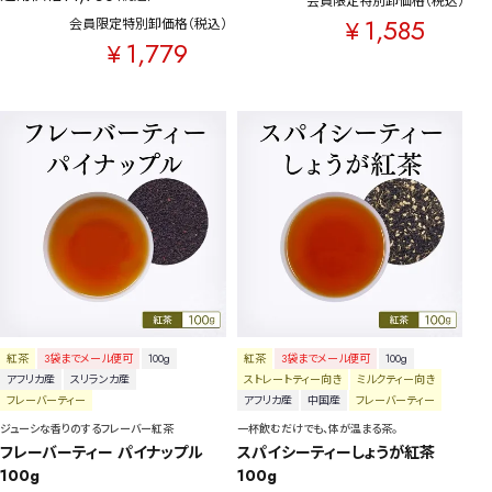
会員限定特別卸価格
税込
1,585
¥
健康茶
ハーブティー
緑茶
中国茶
会員限定特別卸価格
税込
1,779
¥
紅茶
容量を選択
50g
100g
500g
1000g
検索
紅茶
3袋までメール便可
100g
紅茶
3袋までメール便可
100g
アフリカ産
スリランカ産
ストレートティー向き
ミルクティー向き
フレーバーティー
アフリカ産
中国産
フレーバーティー
ジューシな香りのするフレーバー紅茶
一杯飲むだけでも、体が温まる茶。
フレーバーティー パイナップル 
スパイシーティーしょうが紅茶 
100g
100g