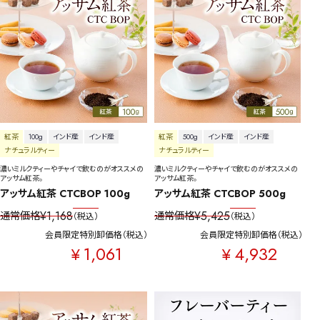
紅茶
100g
インド産
インド産
紅茶
500g
インド産
インド産
ナチュラルティー
ナチュラルティー
濃いミルクティーやチャイで飲むのがオススメの
濃いミルクティーやチャイで飲むのがオススメの
アッサム紅茶。
アッサム紅茶。
アッサム紅茶 CTCBOP 100g
アッサム紅茶 CTCBOP 500g
¥
1,168
¥
5,425
通常価格
通常価格
税込
税込
会員限定特別卸価格
税込
会員限定特別卸価格
税込
1,061
4,932
¥
¥