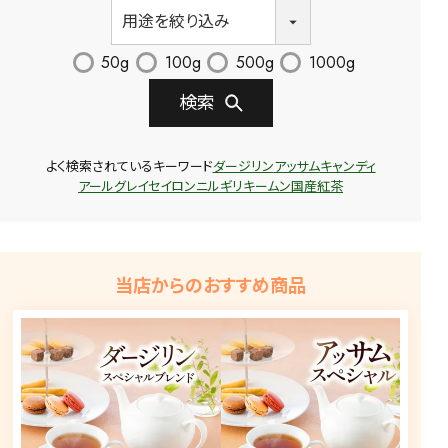
50g
100g
500g
1000g
検索
よく検索されているキーワード
ダージリン
アッサム
キャンディ
アールグレイ
セイロン
ニルギリ
キームン
国産紅茶
当店からのおすすめ商品