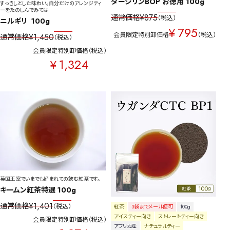
ダージリンBOP お徳用 100g
すっきしとした味わい。自分だけのアレンジティ
ーをたのしんでみては
¥
875
通常価格
税込
ニルギリ  100g
795
¥
会員限定特別卸価格
税込
¥
1,450
通常価格
税込
会員限定特別卸価格
税込
1,324
¥
英国王室でいまでも好まれての飲む紅茶です。
キームン紅茶特選 100g
¥
1,401
通常価格
税込
紅茶
3袋までメール便可
100g
アイスティー向き
ストレートティー向き
会員限定特別卸価格
税込
アフリカ産
ナチュラルティー