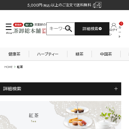
5,000
円
以上のご注文で送料無料
（税込）
0
茶葉卸の専門サイト
カ
詳細検索
ログイ
業務用
個人用
ー
ン
ト
健康茶
ハーブティー
緑茶
中国茶
HOME
紅茶
詳細検索
＋