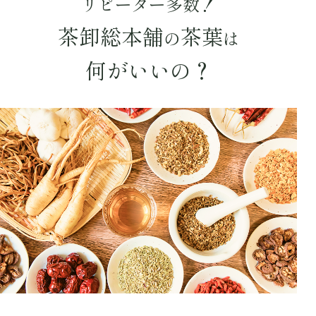
リピーター多数！
茶卸総本舗
茶葉
の
は
何がいいの？