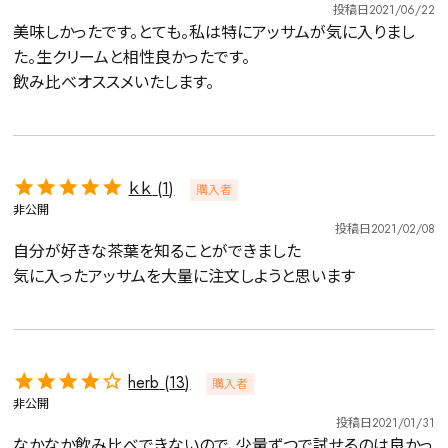
投稿日
2021/06/22
美味しかったです。とても。私は特にアッサムが気に入りまし
た。生クリームと相性良かったです。

飲み比べオススメいたします。
ｋｋ
1
詳細検索
購入者
非公開
投稿日
2021/02/08
キーワードで探す
自分が好きな茶葉を知ることができました

気に入ったアッサムを大量に注文しようと思います
水出し
お試し
ルイボス
カモミール
仙鶴草
深蒸し茶
業務用
大容量
予算・価格で探す
herb
13
購入者
非公開
投稿日
2021/01/31
〜
円
なかなか飲み比べできないので、少量ずつで試せるのは良かっ