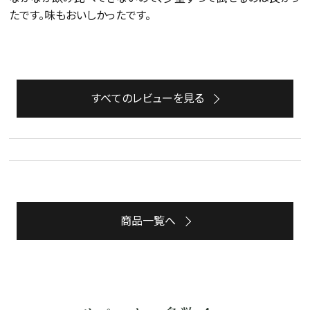
たです。味もおいしかったです。
茶葉を選択
健康茶
ハーブティー
緑茶
中国茶
紅茶
すべてのレビューを見る
容量を選択
50g
100g
500g
1000g
検索
商品一覧へ