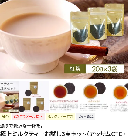
紅茶
3袋までメール便可
ミルクティー向き
セット商品
濃厚で贅沢な一杯を。
極上ミルクティーお試し3点セット（アッサムCTC・