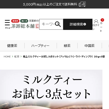
5,000
円
以上のご注文で送料無料
（税込）
0
茶葉卸の専門サイト
カ
詳細検索
ログイ
業務用
個人用
ー
ン
ト
健康茶
ハーブティー
緑茶
中国茶
HOME
紅茶
極上ミルクティーお試し3点セット（アッサムCTC・ウバ・ディンブラ） 20g×3袋