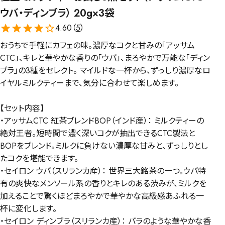
ウバ・ディンブラ） 20g×3袋
4.60（
5
）
おうちで手軽にカフェの味。濃厚なコクと甘みの「アッサム
CTC」、キレと華やかな香りの「ウバ」、まろやかで万能な「ディン
ブラ」の3種をセレクト。 マイルドな一杯から、ずっしり濃厚なロ
イヤルミルクティーまで、気分に合わせて楽しめます。
【セット内容】
・アッサムCTC 紅茶ブレンドBOP（インド産）： ミルクティーの
絶対王者。短時間で濃く深いコクが抽出できるCTC製法と
BOPをブレンド。ミルクに負けない濃厚な甘みと、ずっしりとし
たコクを堪能できます。
・セイロン ウバ（スリランカ産）： 世界三大銘茶の一つ。ウバ特
有の爽快なメンソール系の香りとキレのある渋みが、ミルクを
加えることで驚くほどまろやかで華やかな高級感あふれる一
杯に変化します。
・セイロン ディンブラ（スリランカ産）： バラのような華やかな香