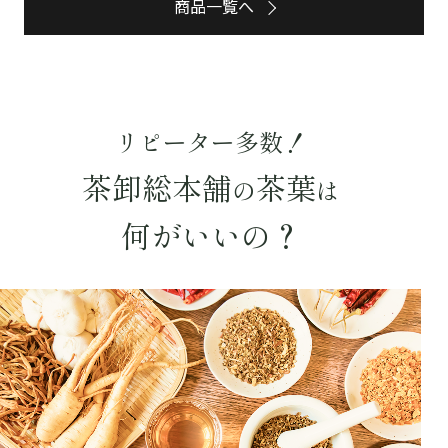
商品一覧へ
リピーター多数！
茶卸総本舗
茶葉
の
は
何がいいの？
詳細検索
キーワードで探す
水出し
お試し
ルイボス
カモミール
仙鶴草
深蒸し茶
業務用
大容量