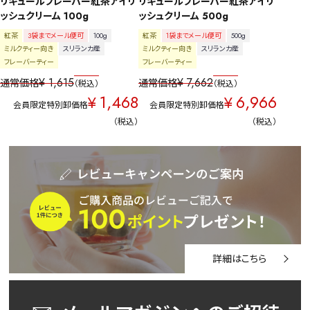
リキュールフレーバー紅茶アイリ
リキュールフレーバー紅茶アイリ
ッシュクリーム 100g
ッシュクリーム 500g
紅茶
3袋までメール便可
100g
紅茶
1袋までメール便可
500g
ミルクティー向き
スリランカ産
ミルクティー向き
スリランカ産
フレーバーティー
フレーバーティー
¥
1,615
¥
7,662
通常価格
通常価格
税込
税込
1,468
6,966
¥
¥
会員限定特別卸価格
会員限定特別卸価格
税込
税込
詳細はこちら