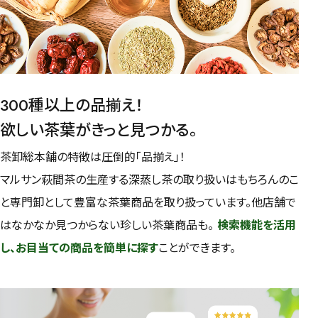
予算・価格で探す
〜
円
茶葉を選択
300種以上の品揃え！
健康茶
ハーブティー
緑茶
中国茶
欲しい茶葉がきっと見つかる。
紅茶
茶卸総本舗の特徴は圧倒的「品揃え」！
マルサン萩間茶の生産する深蒸し茶の取り扱いはもちろんのこ
容量を選択
と専門卸として豊富な茶葉商品を取り扱っています。他店舗で
50g
100g
500g
1000g
はなかなか見つからない珍しい茶葉商品も。
検索機能を活用
し、お目当ての商品を簡単に探す
ことができます。
検索