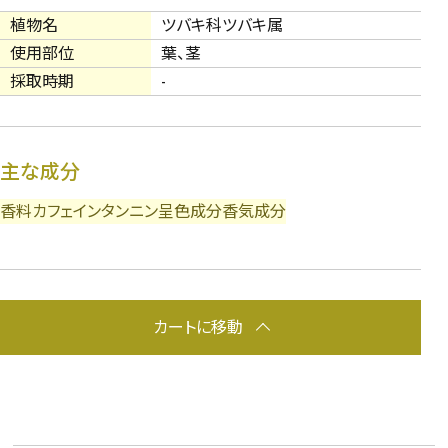
植物名
ツバキ科ツバキ属
使用部位
葉、茎
採取時期
-
主な成分
香料
カフェイン
タンニン
呈色成分
香気成分
カートに移動