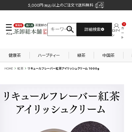
5,000
円
以上のご注文で送料無料
（税込）
0
茶葉卸の専門サイト
カ
詳細検索
ログイ
業務用
個人用
ー
ン
ト
健康茶
ハーブティー
緑茶
中国茶
HOME
紅茶
リキュールフレーバー紅茶アイリッシュクリーム 1000g