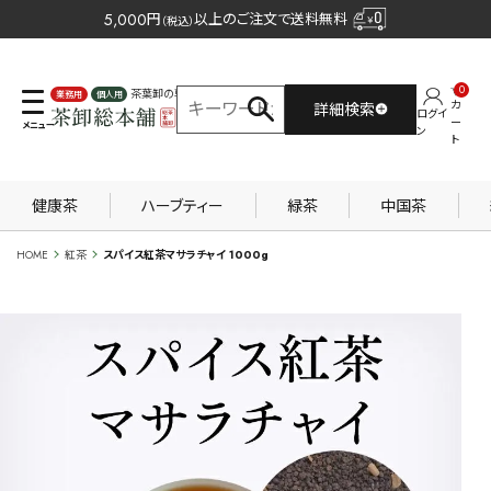
5,000
円
以上のご注文で送料無料
（税込）
0
茶葉卸の専門サイト
カ
詳細検索
ログイ
業務用
個人用
ー
ン
ト
健康茶
ハーブティー
緑茶
中国茶
HOME
紅茶
スパイス紅茶マサラチャイ 1000g