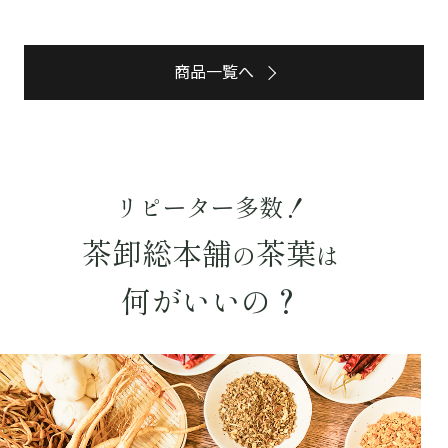
商品一覧へ
リピーター多数！
茶卸総本舗
茶葉
の
は
何がいいの？
詳細検索
キーワードで探す
水出し
お試し
ルイボス
カモミール
仙鶴草
深蒸し茶
業務用
大容量