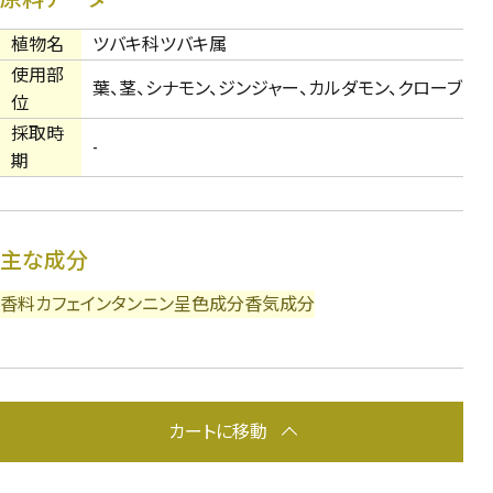
植物名
ツバキ科ツバキ属
使用部
葉、茎、シナモン、ジンジャー、カルダモン、クローブ
位
採取時
-
期
主な成分
香料
カフェイン
タンニン
呈色成分
香気成分
カートに移動