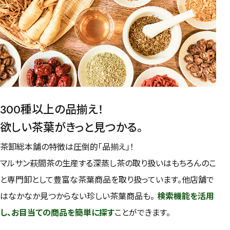
予算・価格で探す
〜
円
茶葉を選択
健康茶
ハーブティー
緑茶
中国茶
300種以上の品揃え！
紅茶
欲しい茶葉がきっと見つかる。
容量を選択
茶卸総本舗の特徴は圧倒的「品揃え」！
マルサン萩間茶の生産する深蒸し茶の取り扱いはもちろんのこ
50g
100g
500g
1000g
と専門卸として豊富な茶葉商品を取り扱っています。他店舗で
はなかなか見つからない珍しい茶葉商品も。
検索機能を活用
し、お目当ての商品を簡単に探す
ことができます。
検索