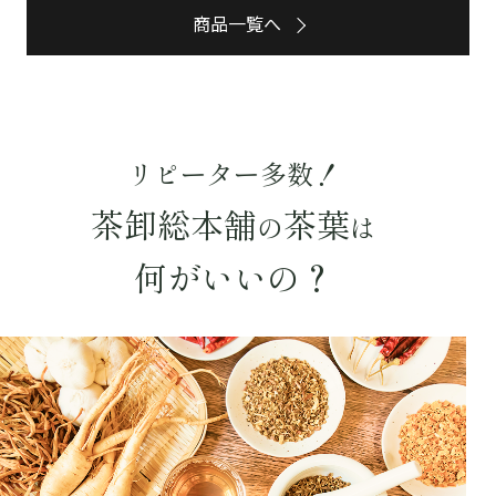
商品一覧へ
リピーター多数！
茶卸総本舗
茶葉
の
は
何がいいの？
詳細検索
キーワードで探す
水出し
お試し
ルイボス
カモミール
仙鶴草
深蒸し茶
業務用
大容量