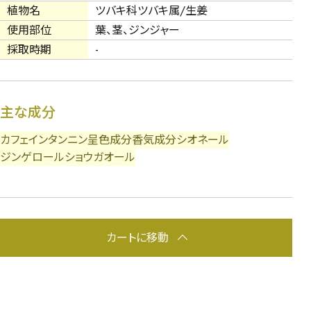
植物名
ツバキ科ツバキ属/生姜
使用部位
葉、茎、ジンジャー
採取時期
-
主な成分
カフェイン
タンニン
呈色成分
香気成分
シオネール
ジンゲロール
ショウガオール
カートに移動