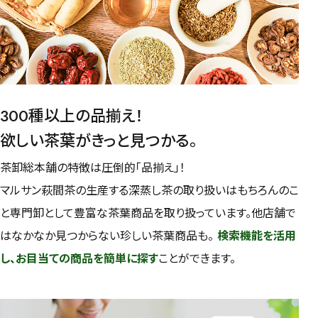
予算・価格で探す
〜
円
茶葉を選択
300種以上の品揃え！
健康茶
ハーブティー
緑茶
中国茶
欲しい茶葉がきっと見つかる。
紅茶
茶卸総本舗の特徴は圧倒的「品揃え」！
容量を選択
マルサン萩間茶の生産する深蒸し茶の取り扱いはもちろんのこ
と専門卸として豊富な茶葉商品を取り扱っています。他店舗で
50g
100g
500g
1000g
はなかなか見つからない珍しい茶葉商品も。
検索機能を活用
し、お目当ての商品を簡単に探す
ことができます。
検索