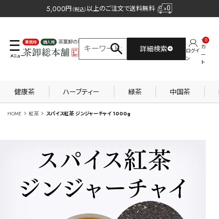
5,000
円
以上のご注文で送料無料
（税込）
0
茶葉卸の専門サイト
カ
詳細検索
ログイ
業務用
個人用
ー
ン
ト
健康茶
ハーブティー
緑茶
中国茶
HOME
紅茶
スパイス紅茶 ジンジャーチャイ 1000g