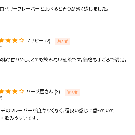
トロベリーフレーバーと比べると香りが薄く感じました。
緑茶
中国茶
紅茶
ノリピー
2
購入者
開
1000g
い桃の香りがし、とても飲み易い紅茶です。価格も手ごろで満足。
検索
ハーブ屋さん
3
購入者
開
ーチのフレーバーが度キツくなく、程良い感じに香っていて

ても飲みやすいです。