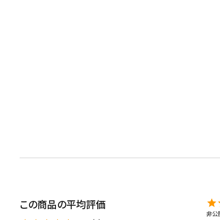
キーワードで探す
水出し
お試し
ルイボス
カモミール
仙鶴草
深
予算・価格で探す
この商品の平均評価
非公