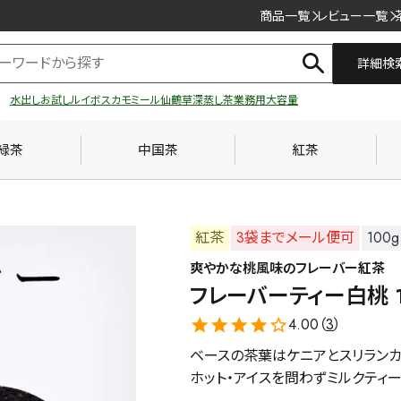
商品一覧
レビュー一覧
詳細検
水出し
お試し
ルイボス
カモミール
仙鶴草
深蒸し茶
業務用
大容量
緑茶
中国茶
紅茶
紅茶
3袋までメール便可
100g
爽やかな桃風味のフレーバー紅茶
フレーバーティー白桃 1
4.00（
3
）
ベースの茶葉はケニアとスリランカ
ホット・アイスを問わずミルクティー