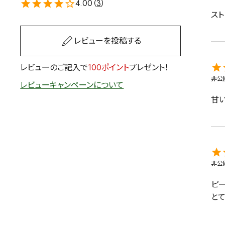
4.00（
3
）
茶葉を選択
ス
健康茶
ハーブティー
レビューを投稿する
レビューのご記入で
100ポイント
プレゼント！
容量を選択
非公
レビューキャンペーンについて
50g
100g
500g
甘
非公
ピ
と