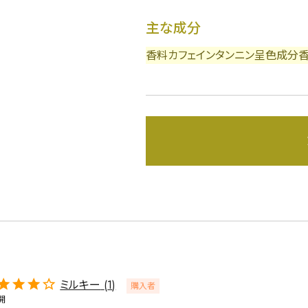
主な成分
香料
カフェイン
タンニン
呈色成分
詳細検索
蒸し茶
業務用
大容量
〜
円
ミルキー
1
購入者
開