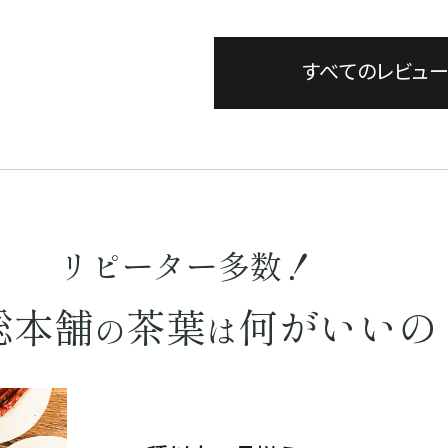
すべてのレビュ
リピーター多数！
総本舗
茶葉
何がいいの
の
は