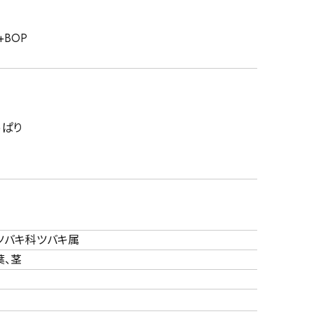
+BOP
っぱり
ツバキ科ツバキ属
葉、茎