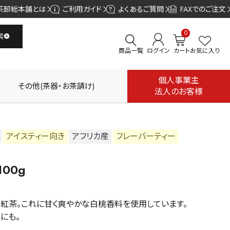
茶卸総本舗とは
ご利用ガイド
よくあるご質問
FAXでのご注文
0
索
商品一覧
ログイン
カート
お気に入り
個人事業主
その他(茶器・お茶請け)
法人のお客様
アイスティー向き
アフリカ産
フレーバーティー
00g
紅茶。これに甘く爽やかな白桃香料を使用しています。
にも。