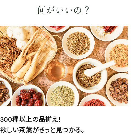
何がいいの？
茶葉を選択
健康茶
ハーブティー
緑茶
中国茶
紅茶
容量を選択
50g
100g
500g
1000g
検索
300種以上の品揃え！
欲しい茶葉がきっと見つかる。