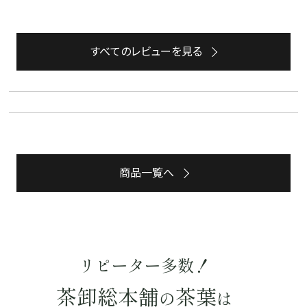
すべてのレビューを見る
詳細検索
キーワードで探す
商品一覧へ
水出し
お試し
ルイボス
カモミール
仙鶴草
深蒸し茶
業務用
大容量
予算・価格で探す
リピーター多数！
〜
円
茶卸総本舗
茶葉
の
は