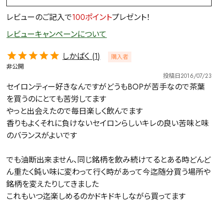
レビューのご記入で
100ポイント
プレゼント！
レビューキャンペーンについて
しかばく
1
購入者
非公開
投稿日
2016/07/23
セイロンティー好きなんですがどうもBOPが苦手なので茶葉
を買うのにとても苦労してます

やっと出会えたので毎日楽しく飲んでます

香りもよくそれに負けないセイロンらしいキレの良い苦味と味
のバランスがよいです

でも油断出来ません、同じ銘柄を飲み続けてるとある時どんど
ん重たく鈍い味に変わって行く時があって今迄随分買う場所や
銘柄を変えたりしてきました

これもいつ迄楽しめるのかドキドキしながら買ってます