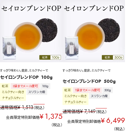
すっきり味わい。是非、ミルクティーで
すっきり味わい。是非、ミルクティーで
セイロンブレンドOP  100g
セイロンブレンドOP  500g
紅茶
3袋までメール便可
100g
紅茶
1袋までメール便可
500g
ミルクティー向き
スリランカ産
ミルクティー向き
スリランカ産
ナチュラルティー
ナチュラルティー
¥
1,513
通常価格
税込
¥
7,149
通常価格
税込
1,375
¥
会員限定特別卸価格
6,499
¥
会員限定特別卸価格
税込
税込