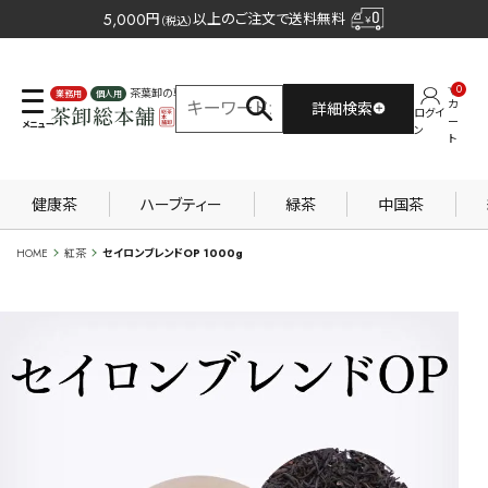
5,000
円
以上のご注文で送料無料
（税込）
0
茶葉卸の専門サイト
カ
詳細検索
ログイ
業務用
個人用
ー
ン
ト
健康茶
ハーブティー
緑茶
中国茶
HOME
紅茶
セイロンブレンドOP 1000g