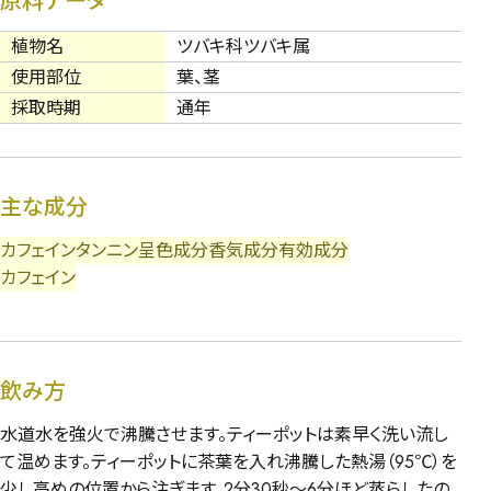
原料データ
植物名
ツバキ科ツバキ属
使用部位
葉、茎
採取時期
通年
主な成分
カフェイン
タンニン
呈色成分
香気成分
有効成分
カフェイン
飲み方
水道水を強火で沸騰させます。ティーポットは素早く洗い流し
て温めます。ティーポットに茶葉を入れ沸騰した熱湯（95℃）を
少し高めの位置から注ぎます。2分30秒～6分ほど蒸らしたの