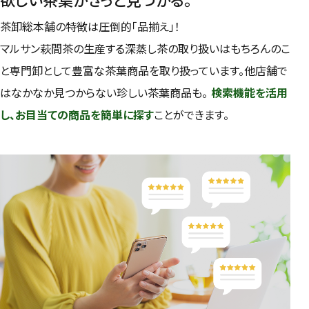
欲しい茶葉がきっと見つかる。
50g
100g
500g
1000g
茶卸総本舗の特徴は圧倒的「品揃え」！
マルサン萩間茶の生産する深蒸し茶の取り扱いはもちろんのこ
検索
と専門卸として豊富な茶葉商品を取り扱っています。他店舗で
はなかなか見つからない珍しい茶葉商品も。
検索機能を活用
し、お目当ての商品を簡単に探す
ことができます。