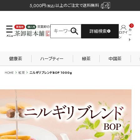
5,000
円
以上のご注文で送料無料
（税込）
0
茶葉卸の専門サイト
カ
詳細検索
ログイ
業務用
個人用
ー
ン
ト
健康茶
ハーブティー
緑茶
中国茶
HOME
紅茶
ニルギリブレンドBOP 1000g