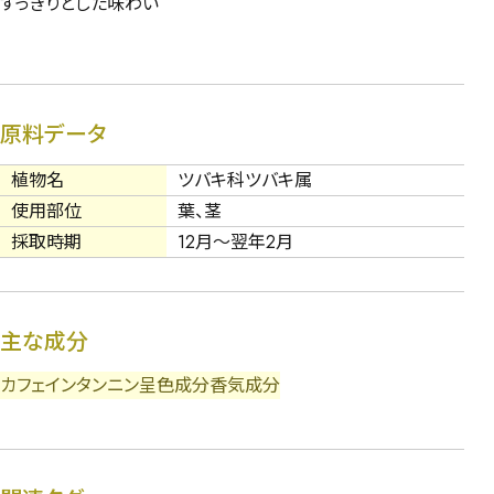
すっきりとした味わい
原料データ
植物名
ツバキ科ツバキ属
使用部位
葉、茎
採取時期
12月～翌年2月
主な成分
カフェイン
タンニン
呈色成分
香気成分