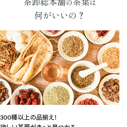
茶卸総本舗
茶葉
の
は
キーワードで探す
何がいいの？
水出し
お試し
ルイボス
カモミール
仙鶴草
深蒸し茶
業務用
大容量
予算・価格で探す
〜
円
茶葉を選択
健康茶
ハーブティー
緑茶
中国茶
紅茶
容量を選択
300種以上の品揃え！