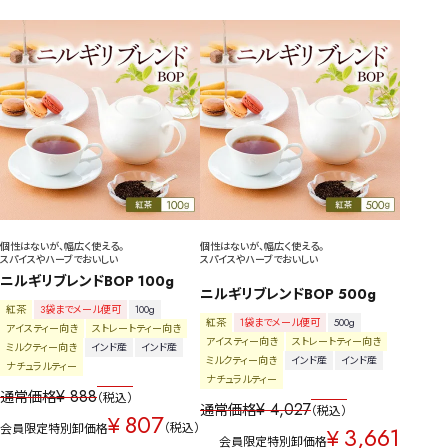
個性はないが、幅広く使える。
個性はないが、幅広く使える。
スパイスやハーブでおいしい
スパイスやハーブでおいしい
ニルギリブレンドBOP 100g
ニルギリブレンドBOP 500g
紅茶
3袋までメール便可
100g
紅茶
1袋までメール便可
500g
アイスティー向き
ストレートティー向き
アイスティー向き
ストレートティー向き
ミルクティー向き
インド産
インド産
ミルクティー向き
インド産
インド産
ナチュラルティー
ナチュラルティー
¥
888
通常価格
税込
¥
4,027
通常価格
税込
807
¥
税込
会員限定特別卸価格
3,661
¥
会員限定特別卸価格