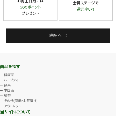
お誕生日月には
会員ステージで
500ポイント
還元率UP！
プレゼント
詳細へ
商品を探す
健康茶
ハーブティー
緑茶
中国茶
紅茶
その他(茶器・お茶請け)
アウトレット
当サイトについて