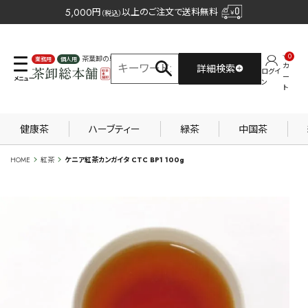
5,000
円
以上のご注文で送料無料
（税込）
0
茶葉卸の専門サイト
カ
詳細検索
ログイ
業務用
個人用
ー
ン
ト
健康茶
ハーブティー
緑茶
中国茶
HOME
紅茶
ケニア紅茶カンガイタ CTC BP1 100g