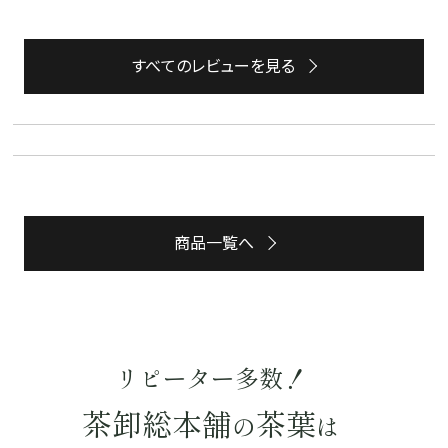
すべてのレビューを見る
詳細検索
キーワードで探す
商品一覧へ
水出し
お試し
ルイボス
カモミール
仙鶴草
深蒸し茶
業務用
大容量
予算・価格で探す
リピーター多数！
〜
円
茶卸総本舗
茶葉
の
は
茶葉を選択