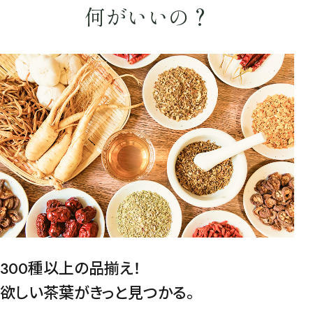
何がいいの？
健康茶
ハーブティー
緑茶
中国茶
紅茶
容量を選択
50g
100g
500g
1000g
検索
300種以上の品揃え！
欲しい茶葉がきっと見つかる。