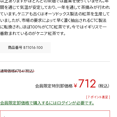
以上ありますがほどんどの茶畑では農薬を使っていません。年
間を通じて気温が安定しており、一年を通して茶摘みが行われ
ています。ケニアも古くはオーソドックス製法の紅茶を生産して
いましたが、市場の要求によって早く濃く抽出されるCTC製法
に転換され、ほぼ100％がCTC紅茶です。今ではイギリスで一
番飲まれているのがケニア紅茶です。
商品番号
BT1016-100
¥
784
通常価格
税込
712
¥
会員限定特別卸価格
税込
[
7
ポイント進呈 ]
会員限定卸価格で購入するにはログインが必要です。