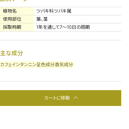
植物名
ツバキ科ツバキ属
使用部位
葉、茎
採取時期
1年を通して7～10日の周期
主な成分
カフェイン
タンニン
呈色成分
香気成分
カートに移動