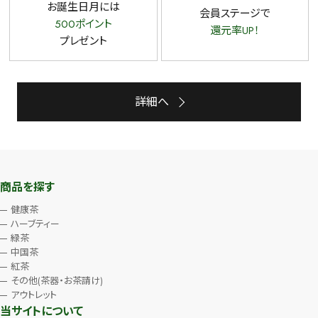
お誕生日月には
会員ステージで
500ポイント
還元率UP！
プレゼント
詳細へ
商品を探す
健康茶
ハーブティー
緑茶
中国茶
紅茶
その他(茶器・お茶請け)
アウトレット
当サイトについて