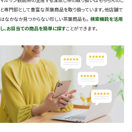
マルサン萩間茶の生産する深蒸し茶の取り扱いはもちろんのこ
と専門卸として豊富な茶葉商品を取り扱っています。他店舗で
検索
はなかなか見つからない珍しい茶葉商品も。
検索機能を活用
し、お目当ての商品を簡単に探す
ことができます。