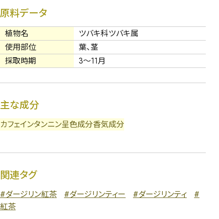
原料データ
植物名
ツバキ科ツバキ属
使用部位
葉、茎
採取時期
3～11月
主な成分
カフェイン
タンニン
呈色成分
香気成分
関連タグ
#ダージリン紅茶
#ダージリンティー
#ダージリンティ
#
紅茶