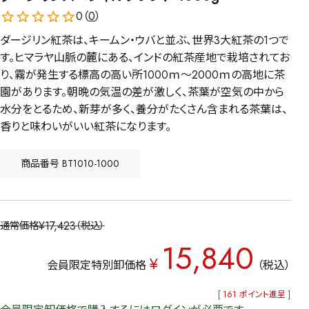
0（
0
）
ダージリン紅茶は、キームン・ウバと並ぶ、世界3大紅茶の1つで
す。ヒマラヤ山脈の麓にある、インドの紅茶産地で栽培されてお
り、霧が発生する標高の高い所1000ｍ～2000ｍの高地に茶
園があります。朝晩の気温の差が激しく、茶葉が空気の中から
水分をとるため、新芽が多く、養分がたくさん含まれる茶葉は、
香りと味わいがいい紅茶になります。
商品番号
BT1010-1000
¥
17,423
通常価格
税込
15,840
¥
会員限定特別卸価格
税込
[
161
ポイント進呈 ]