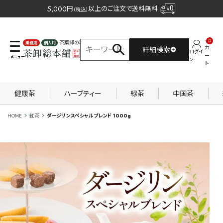
5,000
円
以上のご注文で送料無料
（税込）
0
茶葉卸の専門サイト
カ
詳細検索
ログイ
業務用
個人用
ー
ン
ト
健康茶
ハーブティー
緑茶
中国茶
HOME
紅茶
ダージリンスペシャルブレンド 1000g