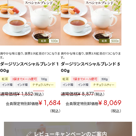
爽やかな味と香り、世界3大紅茶の1つになりま
爽やかな味と香り、世界3大紅茶の1つになりま
す。
す。
ダージリンスペシャルブレンド 1
ダージリンスペシャルブレンド 5
00g
00g
紅茶
3袋までメール便可
100g
紅茶
1袋までメール便可
500g
インド産
インド産
ナチュラルティー
インド産
インド産
ナチュラルティー
¥
1,852
¥
8,877
通常価格
通常価格
税込
税込
1,684
8,069
¥
¥
会員限定特別卸価格
会員限定特別卸価格
税込
税込