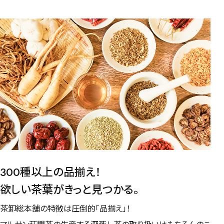
水出し
お試し
ルイボス
カモミール
仙鶴草
深蒸し茶
業務用
大容量
予算・価格で探す
〜
円
茶葉を選択
健康茶
ハーブティー
緑茶
中国茶
紅茶
300種以上の品揃え！
容量を選択
欲しい茶葉がきっと見つかる。
50g
100g
500g
1000g
茶卸総本舗の特徴は圧倒的「品揃え」！