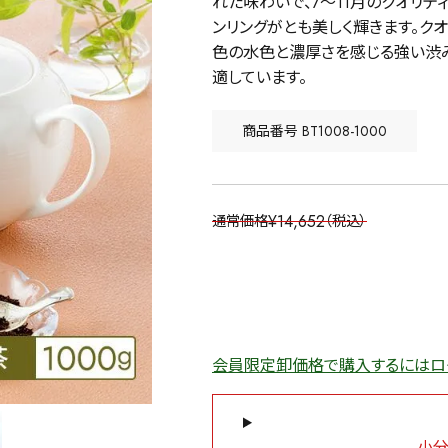
れた味わいで、7～11月のクオリ
ンリングがとも美しく輝きます。ク
色の水色と濃厚さを感じる強い渋み
適しています。
商品番号
BT1008-1000
¥
14,652
通常価格
税込
会員限定卸価格で購入するにはロ
小分