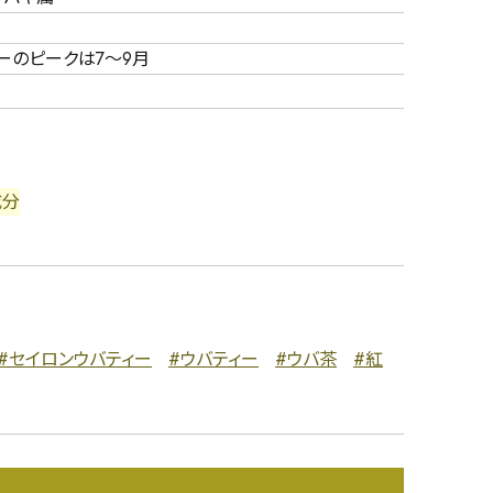
ーのピークは7～9月
成分
#セイロンウバティー
#ウバティー
#ウバ茶
#紅