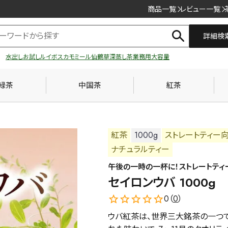
商品一覧
レビュー一覧
詳細検
水出し
お試し
ルイボス
カモミール
仙鶴草
深蒸し茶
業務用
大容量
緑茶
中国茶
紅茶
紅茶
1000g
ストレートティー
ナチュラルティー
午後の一時の一杯に！ストレートティ
セイロンウバ 1000g
0（
0
）
ウバ紅茶は、世界三大銘茶の一つで