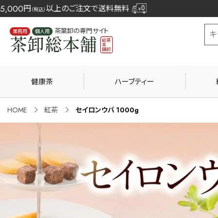
5,000
円
以上のご注文で送料無料
（税込）
茶葉卸の専門サイト
業務用
個人用
健康茶
ハーブティー
HOME
紅茶
セイロンウバ 1000g