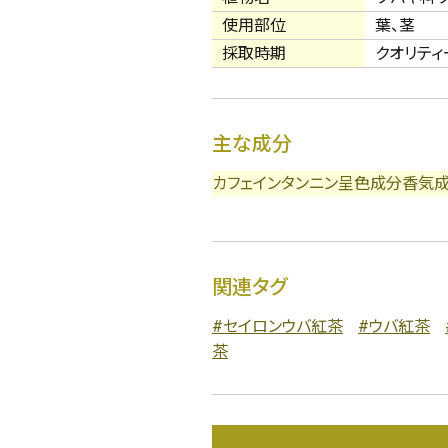
使用部位
葉、茎
採取時期
クオリティ
主な成分
詳細検索
カフェイン
タンニン
呈色成分
香気
関連タグ
蒸し茶
業務用
大容量
#セイロンウバ紅茶
#ウバ紅茶
茶
〜
円