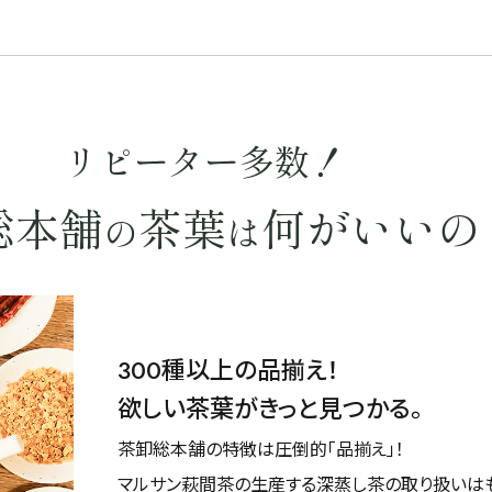
リピーター多数！
総本舗
茶葉
何がいいの
の
は
300種以上の品揃え！
欲しい茶葉がきっと見つかる。
茶卸総本舗の特徴は圧倒的「品揃え」！
マルサン萩間茶の生産する深蒸し茶の取り扱いは