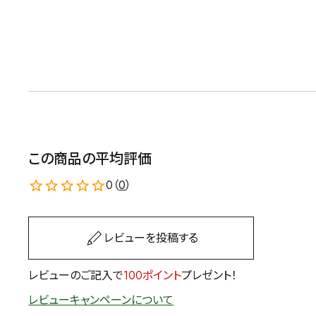
茶葉を選択
健康茶
ハーブティー
容量を選択
50g
100g
500g
この商品の平均評価
0（
0
）
レビューを投稿する
レビューのご記入で
100ポイント
プレゼント！
レビューキャンペーンについて