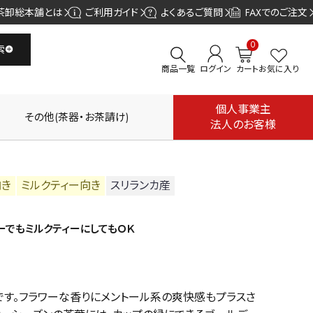
茶卸総本舗とは
ご利用ガイド
よくあるご質問
FAXでのご注文
0
索
商品一覧
ログイン
カート
お気に入り
個人事業主
その他(茶器・お茶請け)
法人のお客様
向き
ミルクティー向き
スリランカ産
ーでもミルクティーにしてもＯＫ
す。フラワーな香りにメントール系の爽快感もプラスさ