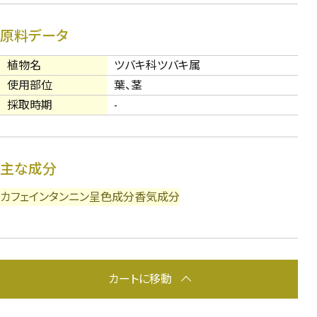
原料データ
植物名
ツバキ科ツバキ属
使用部位
葉、茎
採取時期
-
主な成分
カフェイン
タンニン
呈色成分
香気成分
カートに移動