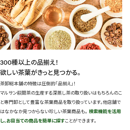
水出し
お試し
ルイボス
カモミール
仙鶴草
深蒸し茶
業務用
大容量
予算・価格で探す
〜
円
茶葉を選択
健康茶
ハーブティー
緑茶
中国茶
300種以上の品揃え！
紅茶
欲しい茶葉がきっと見つかる。
茶卸総本舗の特徴は圧倒的「品揃え」！
容量を選択
マルサン萩間茶の生産する深蒸し茶の取り扱いはもちろんのこ
50g
100g
500g
1000g
と専門卸として豊富な茶葉商品を取り扱っています。他店舗で
はなかなか見つからない珍しい茶葉商品も。
検索機能を活用
し、お目当ての商品を簡単に探す
ことができます。
検索