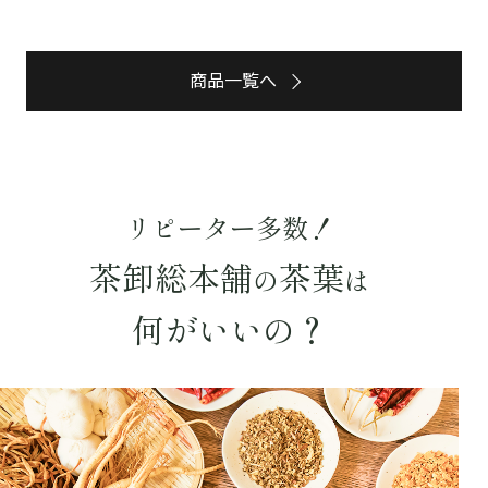
商品一覧へ
リピーター多数！
茶卸総本舗
茶葉
の
は
何がいいの？
詳細検索
キーワードで探す