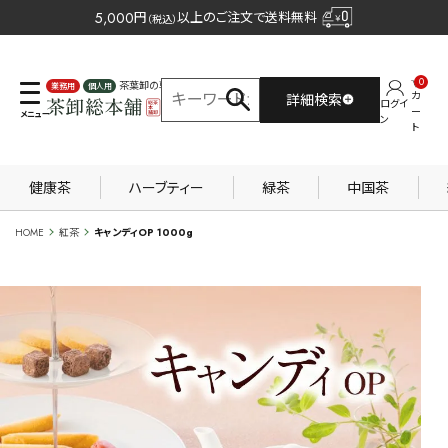
5,000
円
以上のご注文で送料無料
（税込）
0
茶葉卸の専門サイト
カ
詳細検索
ログイ
業務用
個人用
ー
ン
ト
健康茶
ハーブティー
緑茶
中国茶
HOME
紅茶
キャンディOP 1000g