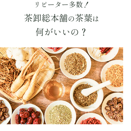
リピーター多数！
キーワードで探す
茶卸総本舗
茶葉
の
は
何がいいの？
水出し
お試し
ルイボス
カモミール
仙鶴草
深蒸し茶
業務用
大容量
予算・価格で探す
〜
円
茶葉を選択
健康茶
ハーブティー
緑茶
中国茶
紅茶
容量を選択