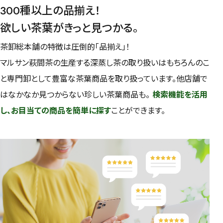
50g
100g
500g
1000g
300種以上の品揃え！
欲しい茶葉がきっと見つかる。
検索
茶卸総本舗の特徴は圧倒的「品揃え」！
マルサン萩間茶の生産する深蒸し茶の取り扱いはもちろんのこ
と専門卸として豊富な茶葉商品を取り扱っています。他店舗で
はなかなか見つからない珍しい茶葉商品も。
検索機能を活用
し、お目当ての商品を簡単に探す
ことができます。