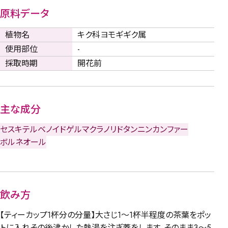
原料データ
植物名
キク科ヨモギギク属
使用部位
-
採取時期
開花前
主な成分
セスキテルベノイド
ゲルマクラノリド
タンニン
カンファー
ボルネオール
飲み方
【ティーカップ1杯分の分量】大さじ1～1杯半程度の茶葉をポッ
トに入れその後沸かした熱湯を注ぎ蓋をします。そのまま3～5