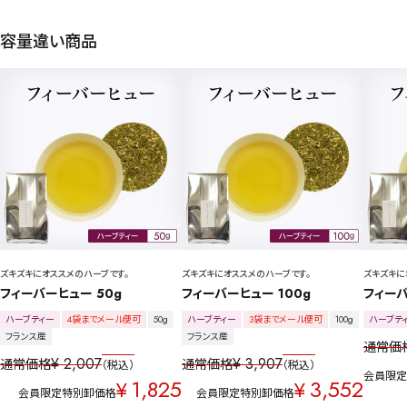
容量違い商品
ズキズキにオススメのハーブです。
ズキズキにオススメのハーブです。
ズキズキに
フィーバーヒュー 50g
フィーバーヒュー 100g
フィーバ
ハーブティー
4袋までメール便可
50g
ハーブティー
3袋までメール便可
100g
ハーブテ
フランス産
フランス産
通常価
¥
2,007
¥
3,907
通常価格
通常価格
税込
税込
会員限定
1,825
3,552
¥
¥
会員限定特別卸価格
会員限定特別卸価格