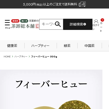
5,000
円
以上のご注文で送料無料
（税込）
0
茶葉卸の専門サイト
カ
詳細検索
ログイ
業務用
個人用
ー
ン
ト
健康茶
ハーブティー
緑茶
中国茶
HOME
ハーブティー
フィーバーヒュー 500g