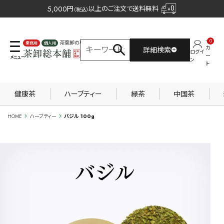
5,000
円
以上のご注文で送料無料
（税込）
0
茶葉卸の専門サイト
カ
詳細検索
ログイ
業務用
個人用
ー
ン
ト
健康茶
ハーブティー
緑茶
中国茶
HOME
ハーブティー
バジル 100g