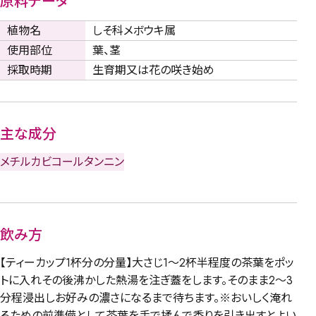
原料データ
植物名
しそ科メボウキ属
使用部位
葉、茎
採取時期
生育期又は花の咲き始め
主な成分
メチルカビコール
タンニン
飲み方
【ティーカップ1杯分の分量】大さじ1～2杯半程度の茶葉をポッ
トに入れその後沸かした熱湯を注ぎ蓋をします。そのまま2～3
分程浸出しお好みの濃さになるまで待ちます。※おいしく淹れ
るための前準備として茶葉を手で揉んで香りを引き出すとよい