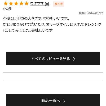
ワタママ
6
購入者
非公開
投稿日
2016/03/12
茶葉は、手頃の大きさで、香りもいいです。

鮭に、振りかけて焼いたり、オリーブオイルに入れてドレシング
に、してみました。美味しいです
すべてのレビューを見る
詳細検索
キーワードで探す
水出し
お試し
ルイボス
カモミール
仙鶴草
深蒸し茶
業務用
大容量
商品一覧へ
予算・価格で探す