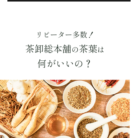
〜
円
茶葉を選択
リピーター多数！
健康茶
ハーブティー
緑茶
中国茶
茶卸総本舗
茶葉
の
は
紅茶
何がいいの？
容量を選択
50g
100g
500g
1000g
検索