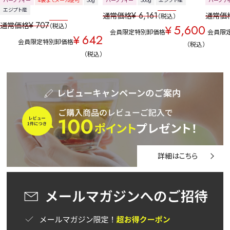
ハーブティー
4袋までメール便可
50g
ハーブティー
500g
エジプト産
ハーブテ
エジプト産
¥
6,161
通常価格
通常価
税込
¥
707
通常価格
5,600
税込
¥
会員限定特別卸価格
会員限
642
¥
会員限定特別卸価格
税込
税込
詳細はこちら