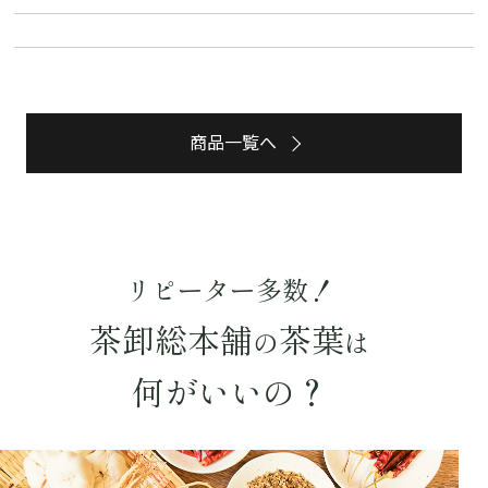
詳細検索
商品一覧へ
キーワードで探す
水出し
お試し
ルイボス
カモミール
仙鶴草
深蒸し茶
業務用
大容量
リピーター多数！
予算・価格で探す
茶卸総本舗
茶葉
の
は
〜
円
何がいいの？
茶葉を選択
健康茶
ハーブティー
緑茶
中国茶