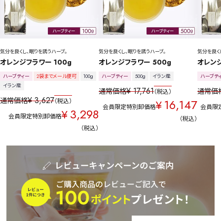
気分を良くし、眠りを誘うハーブ。
気分を良くし、眠りを誘うハーブ。
気分を良く
オレンジフラワー 100g
オレンジフラワー 500g
オレンジ
ハーブティー
2袋までメール便可
100g
ハーブティー
500g
イラン産
ハーブテ
イラン産
¥
17,761
通常価格
通常価
税込
¥
3,627
通常価格
16,147
税込
¥
会員限定特別卸価格
会員限
3,298
¥
会員限定特別卸価格
税込
税込