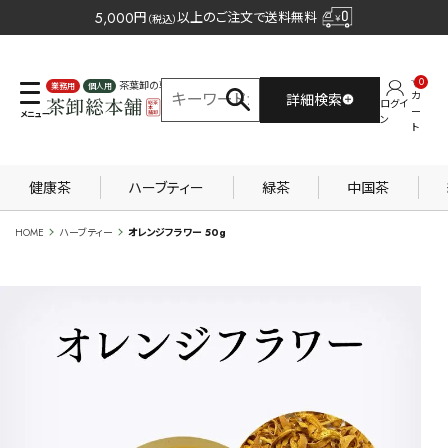
5,000
円
以上のご注文で送料無料
（税込）
0
茶葉卸の専門サイト
カ
詳細検索
ログイ
業務用
個人用
ー
ン
ト
健康茶
ハーブティー
緑茶
中国茶
HOME
ハーブティー
オレンジフラワー 50g