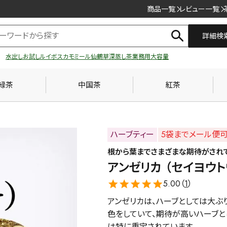
商品一覧
レビュー一覧
詳細検
水出し
お試し
ルイボス
カモミール
仙鶴草
深蒸し茶
業務用
大容量
緑茶
中国茶
紅茶
ハーブティー
5袋までメール便
根から葉までさまざまな期待がされ
アンゼリカ （セイヨウト
5.00（
1
）
アンゼリカは、ハーブとしては大ぶ
色をしていて、期待が高いハーブと
は特に重宝されています。