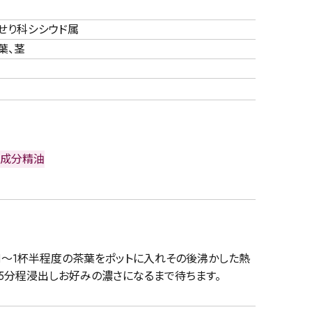
せり科シシウド属
葉、茎
-
成分
精油
じ1～1杯半程度の茶葉をポットに入れその後沸かした熱
15分程浸出しお好みの濃さになるまで待ちます。