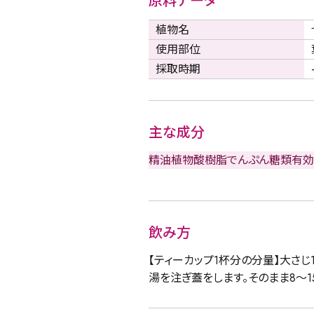
原料データ
植物名
使用部位
採取時期
詳細検索
主な成分
精油
植物酸
樹脂
でんぷん
糖類
有効
蒸し茶
業務用
大容量
飲み方
【ティーカップ1杯分の分量】大さ
湯を注ぎ蓋をします。そのまま8～
〜
円