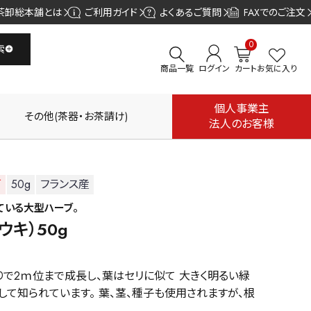
茶卸総本舗とは
ご利用ガイド
よくあるご質問
FAXでのご注文
0
索
商品一覧
ログイン
カート
お気に入り
個人事業主
その他(茶器・お茶請け)
法人のお客様
可
50g
フランス産
ている大型ハーブ。
ウキ）50g
りで2ｍ位まで成長し、葉はセリに似て 大きく明るい緑
して知られています。 葉、茎、種子も使用されますが、根