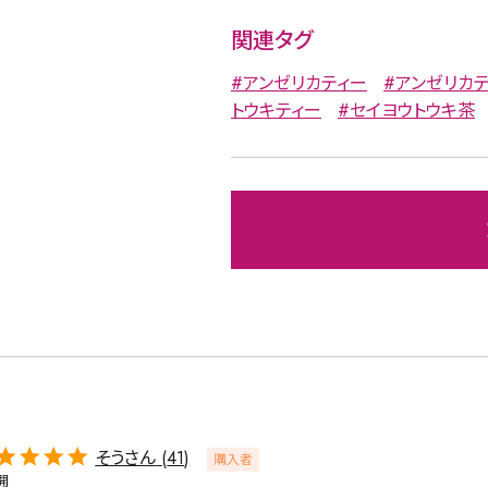
関連タグ
緑茶
中国茶
紅茶
#アンゼリカティー
#アンゼリカテ
トウキティー
#セイヨウトウキ茶
1000g
検索
そうさん
41
購入者
開