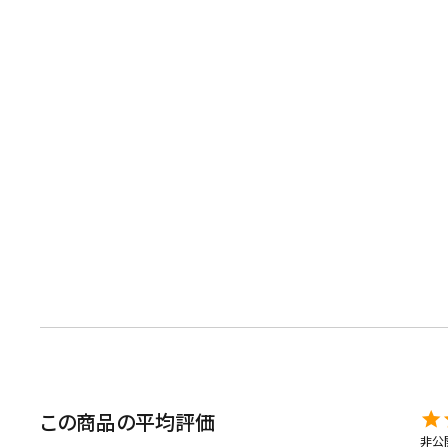
茶葉を選択
健康茶
ハーブティー
容量を選択
50g
100g
500g
この商品の平均評価
非公