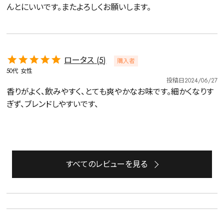
んとにいいです。またよろしくお願いします。
ロータス
5
購入者
50代
女性
投稿日
2024/06/27
香りがよく、飲みやすく、とても爽やかなお味です。細かくなりす
ぎず、ブレンドしやすいです、
詳細検索
すべてのレビューを見る
キーワードで探す
水出し
お試し
ルイボス
カモミール
仙鶴草
深蒸し茶
業務用
大容量