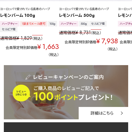
ヨーロッパで愛されている長寿のハーブ
ヨーロッパで愛されている長寿のハーブ
ヨーロッパ
レモンバーム 100g
レモンバーム 500g
レモンバ
ハーブティー
1袋までメール便可
100g
ハーブティー
500g
セルビア産
ハーブテ
セルビア産
¥
8,731
通常価格
通常価
税込
¥
1,829
通常価格
7,938
税込
¥
会員限定特別卸価格
会員限
1,663
¥
会員限定特別卸価格
税込
税込
詳細はこちら