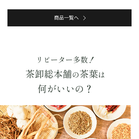
予算・価格で探す
商品一覧へ
〜
円
茶葉を選択
健康茶
ハーブティー
緑茶
中国茶
リピーター多数！
紅茶
茶卸総本舗
茶葉
の
は
容量を選択
何がいいの？
50g
100g
500g
1000g
検索