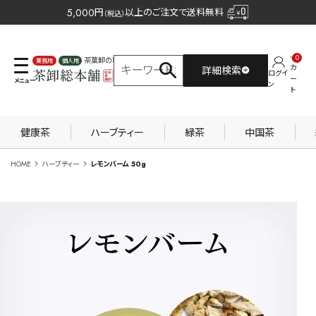
5,000
円
以上のご注文で送料無料
（税込）
0
茶葉卸の専門サイト
カ
詳細検索
ログイ
業務用
個人用
ー
ン
ト
健康茶
ハーブティー
緑茶
中国茶
HOME
ハーブティー
レモンバーム 50g