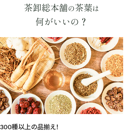
茶卸総本舗
茶葉
の
は
何がいいの？
検索
300種以上の品揃え！