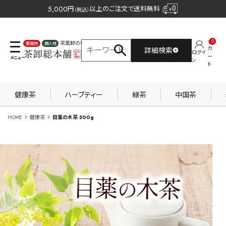
5,000
円
以上のご注文で送料無料
（税込）
0
茶葉卸の専門サイト
カ
詳細検索
ログイ
業務用
個人用
ー
ン
ト
健康茶
ハーブティー
緑茶
中国茶
HOME
健康茶
目薬の木茶 500g