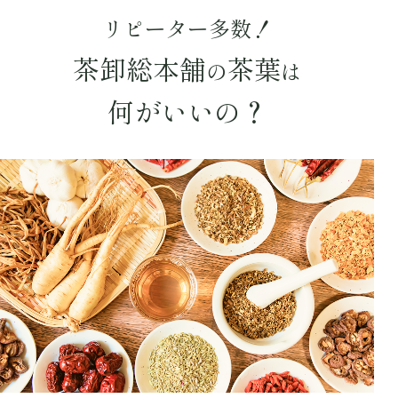
リピーター多数！
茶卸総本舗
茶葉
の
は
何がいいの？
詳細検索
キーワードで探す
水出し
お試し
ルイボス
カモミール
仙鶴草
深蒸し茶
業務用
大容量
予算・価格で探す
〜
円