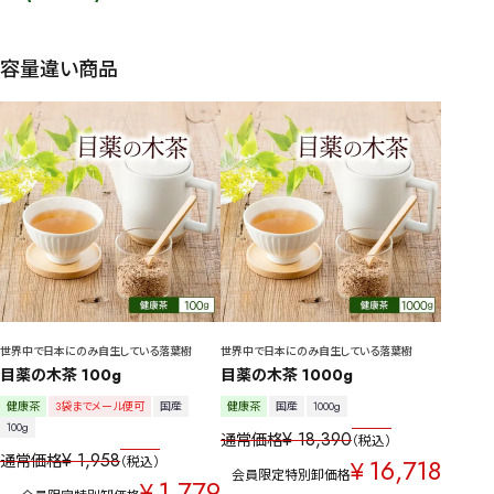
容量違い商品
世界中で日本にのみ自生している落葉樹
世界中で日本にのみ自生している落葉樹
目薬の木茶 100g
目薬の木茶 1000g
健康茶
3袋までメール便可
国産
健康茶
国産
1000g
100g
¥
18,390
通常価格
税込
¥
1,958
通常価格
16,718
税込
¥
会員限定特別卸価格
1,779
¥