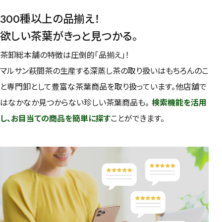
300種以上の品揃え！
茶葉を選択
欲しい茶葉がきっと見つかる。
健康茶
ハーブティー
緑茶
中国茶
茶卸総本舗の特徴は圧倒的「品揃え」！
紅茶
マルサン萩間茶の生産する深蒸し茶の取り扱いはもちろんのこ
と専門卸として豊富な茶葉商品を取り扱っています。他店舗で
容量を選択
はなかなか見つからない珍しい茶葉商品も。
検索機能を活用
50g
100g
500g
1000g
し、お目当ての商品を簡単に探す
ことができます。
検索