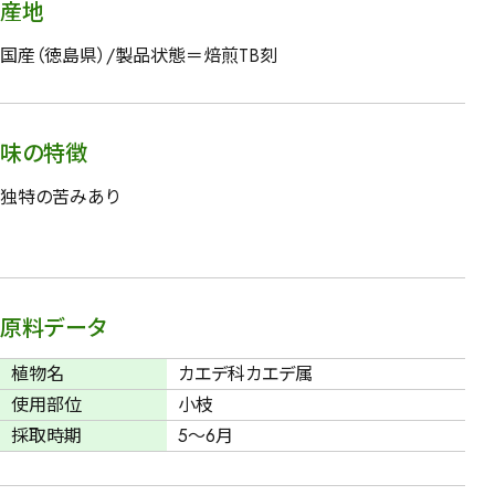
産地
国産（徳島県）/製品状態＝焙煎TB刻
味の特徴
独特の苦みあり
原料データ
植物名
カエデ科カエデ属
使用部位
小枝
採取時期
5～6月