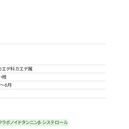
カエデ科カエデ属
小枝
5～6月
フラボノイド
タンニン
β-システロール