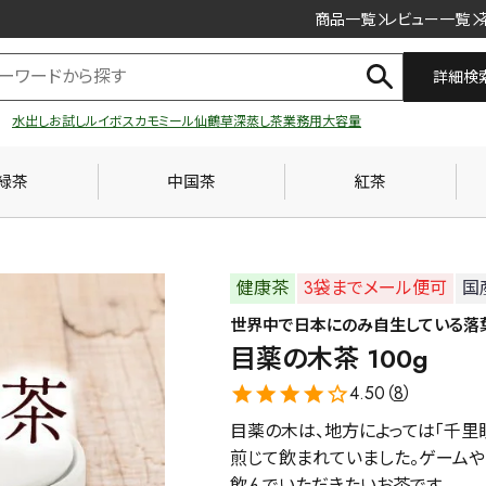
商品一覧
レビュー一覧
詳細検
水出し
お試し
ルイボス
カモミール
仙鶴草
深蒸し茶
業務用
大容量
緑茶
中国茶
紅茶
健康茶
3袋までメール便可
国
世界中で日本にのみ自生している落
目薬の木茶 100g
4.50（
8
）
目薬の木は、地方によっては「千里
煎じて飲まれていました。ゲームや
飲んでいただきたいお茶です。