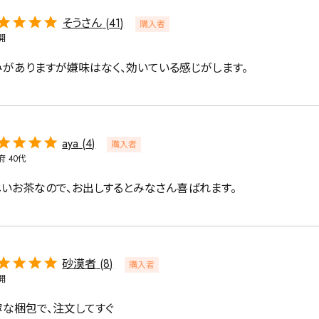
そうさん
41
購入者
開
緑茶
中国茶
紅茶
みがありますが嫌味はなく、効いている感じがします。
1000g
aya
4
購入者
府
40代
しいお茶なので、お出しするとみなさん喜ばれます。
検索
砂漠者
8
購入者
開
な梱包で、注文してすぐ
