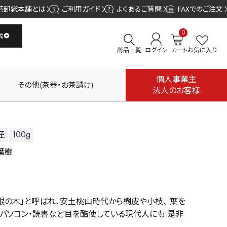
茶卸総本舗とは
ご利用ガイド
よくあるご質問
FAXでのご注文
0
索
商品一覧
ログイン
カート
お気に入り
個人事業主
その他(茶器・お茶請け)
法人のお客様
産
100g
葉樹
眼の木」と呼ばれ、安土桃山時代から樹皮や小枝、 葉を
パソコン・読書など目を酷使している現代人にも 是非