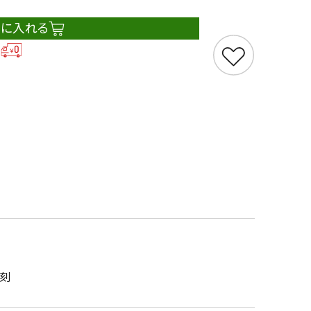
トに入れる
B刻