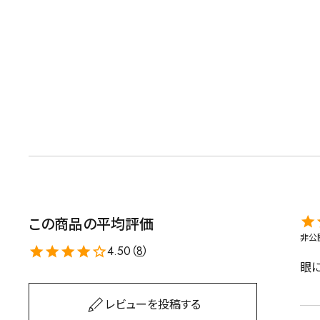
キーワードで探す
水出し
お試し
ルイボス
カモミール
仙鶴草
深
この商品の平均評価
非公
予算・価格で探す
4.50（
8
）
眼
レビューを投稿する