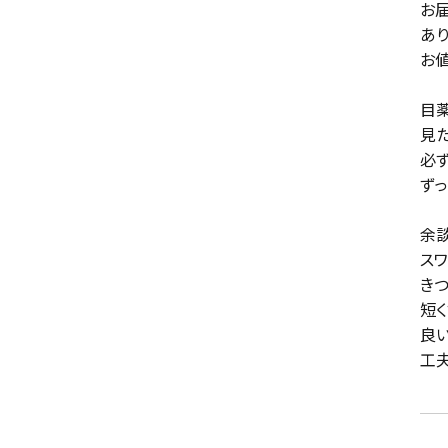
お届
あり
お値
目薬
見た
必ず
ずっ
余談
スワ
き
短く
良い
工夫