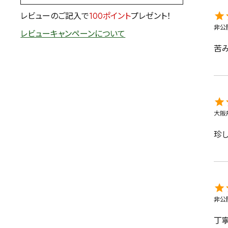
茶葉を選択
レビューのご記入で
100ポイント
プレゼント！
非公
レビューキャンペーンについて
健康茶
ハーブティー
苦
容量を選択
50g
100g
500g
大阪
珍
非公
丁寧