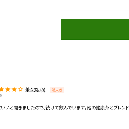
詳細検索
蒸し茶
業務用
大容量
茶々丸
5
購入者
開
にいいと聞きましたので、続けて飲んでいます。他の健康茶とブレンド
〜
円