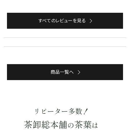
すべてのレビューを見る
水出し
お試し
ルイボス
カモミール
仙鶴草
深蒸し茶
業務用
大容量
予算・価格で探す
〜
円
茶葉を選択
商品一覧へ
健康茶
ハーブティー
緑茶
中国茶
紅茶
容量を選択
リピーター多数！
50g
100g
500g
1000g
茶卸総本舗
茶葉
の
は