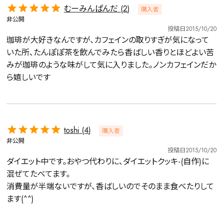
むーみんぱんだ
2
購入者
非公開
投稿日
2015/10/20
珈琲が大好きなんですが、カフェインの取りすぎが気になって
いた所、たんぽぽ茶を飲んでみたら香ばしい香りとほどよい苦
みが珈琲のような味がして気に入りました。ノンカフェインだか
ら嬉しいです
toshi
4
購入者
非公開
投稿日
2015/10/20
ダイエット中です。おやつ代わりに、ダイエットクッキ-(自作)に
混ぜてたべてます。

消費量が半端ないですが、香ばしいのでそのまま食べたりして
詳細検索
ます(^^)
キーワードで探す