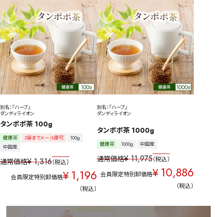
別名：『ハーブ』
別名：『ハーブ』
ダンディライオン
ダンディライオン
タンポポ茶 100g
タンポポ茶 1000g
健康茶
3袋までメール便可
100g
健康茶
1000g
中国産
中国産
¥
11,975
通常価格
税込
¥
1,316
通常価格
税込
10,886
¥
1,196
¥
会員限定特別卸価格
会員限定特別卸価格
税込
税込