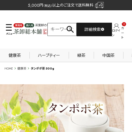
5,000
円
以上のご注文で送料無料
（税込）
0
茶葉卸の専門サイト
カ
詳細検索
ログイ
業務用
個人用
ー
ン
ト
健康茶
ハーブティー
緑茶
中国茶
HOME
健康茶
タンポポ茶 500g