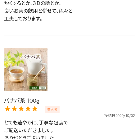
短くするとか、３Ｄの絵とか、

容量を選択
良いお茶の飲用と併せて、色々と

工夫しております。
50g
100g
500g
1000g
検索
バナバ茶 100g
購入者
投稿日
2020/10/02
とても速やかに、丁寧な包装で

ご配送いただきました。

ありがとうございました。
