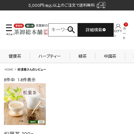
5,000
円
以上のご注文で送料無料
（税込）
0
茶葉卸の専門サイト
カ
詳細検索
ログイ
業務用
個人用
ー
ン
ト
健康茶
ハーブティー
緑茶
中国茶
HOME
砂漠者さんのレビュー
8
件中
1
-
8
件表示