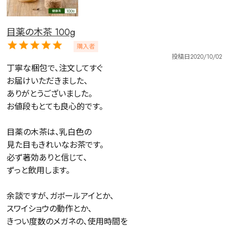
詳細検索
目薬の木茶 100g
購入者
キーワードで探す
投稿日
2020/10/02
丁寧な梱包で、注文してすぐ

お届けいただきました、

ありがとうございました。

水出し
お試し
ルイボス
カモミール
仙鶴草
深蒸し茶
業務用
大容量
お値段もとても良心的です。

予算・価格で探す
目薬の木茶は、乳白色の

見た目もきれいなお茶です。

〜
円
必ず著効ありと信じて、

ずっと飲用します。

茶葉を選択
余談ですが、ガボールアイとか、

健康茶
ハーブティー
緑茶
中国茶
スワイショウの動作とか、

紅茶
きつい度数のメガネの、使用時間を
