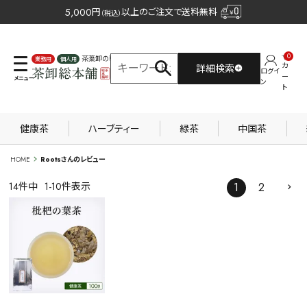
5,000
円
以上のご注文で送料無料
（税込）
0
茶葉卸の専門サイト
カ
詳細検索
ログイ
業務用
個人用
ー
ン
ト
健康茶
ハーブティー
緑茶
中国茶
HOME
Rootsさんのレビュー
14
件中
1
-
10
件表示
1
2