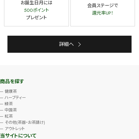
お誕生日月には
会員ステージで
500ポイント
還元率UP！
プレゼント
詳細へ
商品を探す
健康茶
ハーブティー
緑茶
中国茶
紅茶
その他(茶器・お茶請け)
アウトレット
当サイトについて