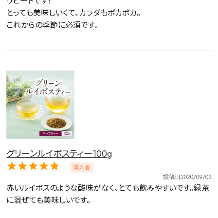
リピートです！

とっても美味しいくて、カラダもポカポカ。

これからの季節に必須です。
水出し
お試し
ルイボス
カモミール
仙鶴草
深蒸し茶
業務用
大容量
予算・価格で探す
〜
円
茶葉を選択
健康茶
ハーブティー
緑茶
中国茶
紅茶
グリーンルイボスティー100g
購入者
容量を選択
投稿日
2020/09/03
赤いルイボスのような酸味がなく、とても飲みやすいです。緑茶
50g
100g
500g
1000g
に混ぜても美味しいです。