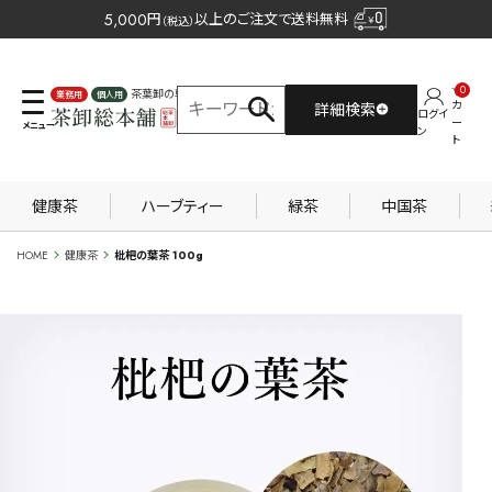
5,000
円
以上のご注文で送料無料
（税込）
0
茶葉卸の専門サイト
カ
詳細検索
ログイ
業務用
個人用
ー
ン
ト
健康茶
ハーブティー
緑茶
中国茶
HOME
健康茶
枇杷の葉茶 100g