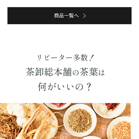
予算・価格で探す
商品一覧へ
〜
円
茶葉を選択
健康茶
ハーブティー
緑茶
中国茶
リピーター多数！
紅茶
茶卸総本舗
茶葉
の
は
容量を選択
何がいいの？
50g
100g
500g
1000g
検索