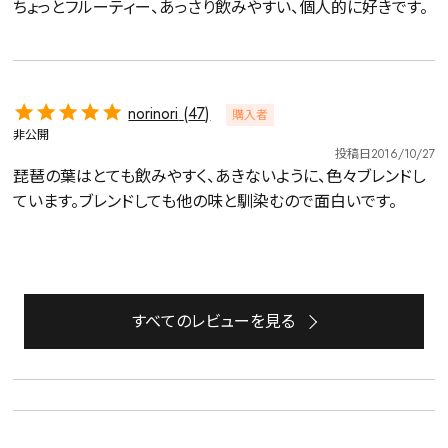
ちょっとフルーティー、あっさり飲みやすい、個人的に好きです。
norinori
47
購入者
非公開
投稿日
2016/10/27
琵琶の葉はとても飲みやすく、あきないように、色々ブレンドし
ています。ブレンドしても他の味と馴染むので面白いです。
詳細検索
キーワードで探す
すべてのレビューを見る
水出し
お試し
ルイボス
カモミール
仙鶴草
深蒸し茶
業務用
大容量