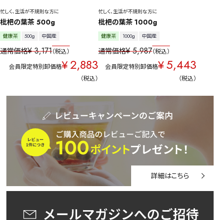
忙しく、生活が不規則な方に
忙しく、生活が不規則な方に
枇杷の葉茶 500g
枇杷の葉茶 1000g
健康茶
500g
中国産
健康茶
1000g
中国産
¥
3,171
¥
5,987
通常価格
通常価格
税込
税込
2,883
5,443
¥
¥
会員限定特別卸価格
会員限定特別卸価格
税込
税込
詳細はこちら