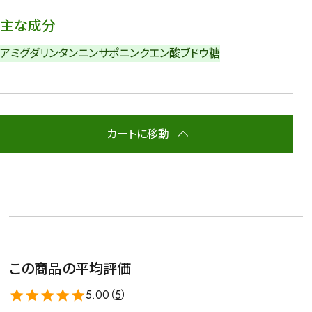
主な成分
アミグダリン
タンニン
サポニン
クエン酸
ブドウ糖
カートに移動
この商品の平均評価
5.00（
5
）