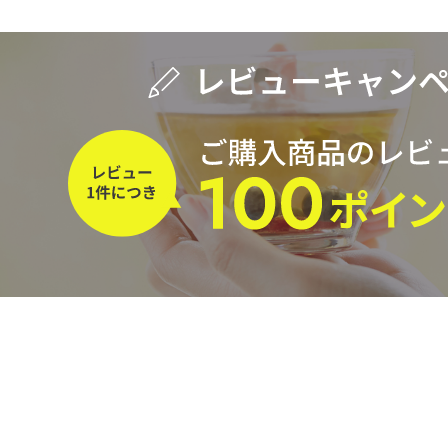
水出し
お試し
ルイボス
カモミール
仙鶴草
深
予算・価格で探す
茶葉を選択
健康茶
ハーブティー
容量を選択
50g
100g
500g