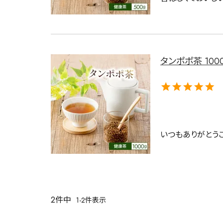
タンポポ茶 100
いつもありがとう
キーワードで探す
2
件中
1
-
2
件表示