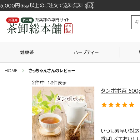
5,000
円
以上のご注文で送料無料
（税込）
茶葉卸の専門サイト
業務用
個人用
健康茶
ハーブティー
HOME
さっちゃんさんのレビュー
2
件中
1
-
2
件表示
タンポポ茶 500
いつも素早い対応あ
香ばしくておいしい