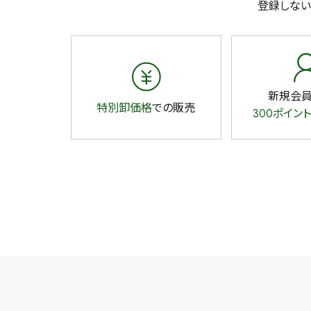
登録しない
新規会
特別卸価格
での販売
300ポイント