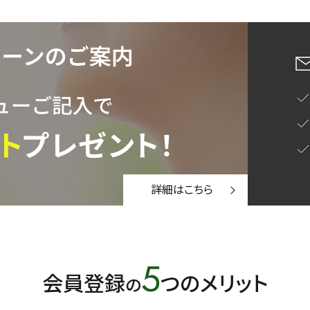
蒸し茶
業務用
大容量
〜
円
詳細はこちら
緑茶
中国茶
紅茶
5
1000g
会員登録
つのメリット
の