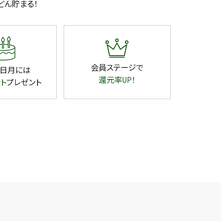
どん貯まる！
会員ステージで
日月には
還元率UP！
ント
プレゼント