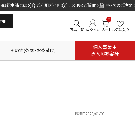
茶卸総本舗とは
ご利用ガイド
よくあるご質問
FAXでのご注文
0
索
商品一覧
ログイン
カート
お気に入り
個人事業主
その他(茶器・お茶請け)
法人のお客様
投稿日
2020/01/10