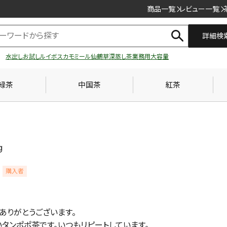
商品一覧
レビュー一覧
詳細検
水出し
お試し
ルイボス
カモミール
仙鶴草
深蒸し茶
業務用
大容量
緑茶
中国茶
紅茶
g
購入者
りがとうございます。

タンポポ茶です。いつもリピートしています。