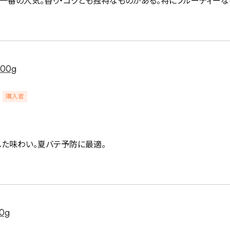
00g
購入者
した味わい。夏バテ予防に最適。
0g