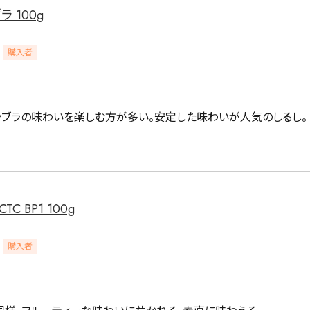
 100g
緑茶
中国茶
紅茶
購入者
ンブラの味わいを楽しむ方が多い。安定した味わいが人気のしるし。
1000g
検索
C BP1 100g
購入者