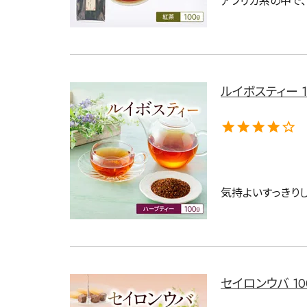
ルイボスティー 1
気持よいすっきり
セイロンウバ 10