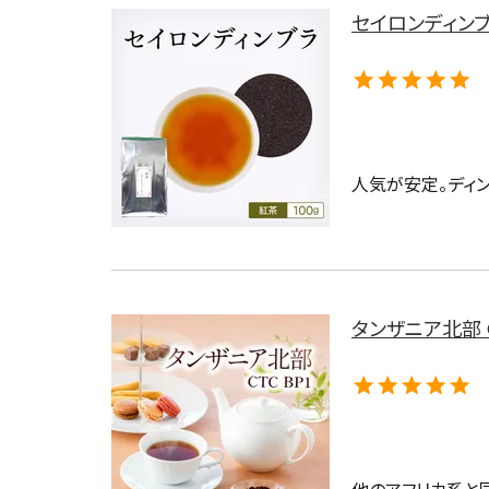
茶葉を選択
セイロンディンブラ
健康茶
ハーブティー
容量を選択
人気が安定。ディ
50g
100g
500g
タンザニア北部 CT