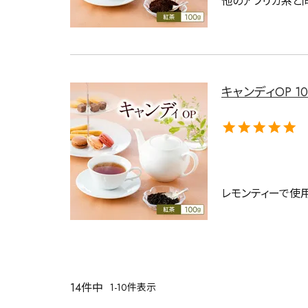
他のアフリカ系と
キャンディOP 10
レモンティーで使
14
件中
1
-
10
件表示