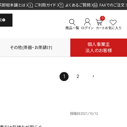
茶卸総本舗とは
ご利用ガイド
よくあるご質問
FAXでのご注文
0
索
商品一覧
ログイン
カート
お気に入り
個人事業主
その他(茶器・お茶請け)
法人のお客様
1
2
投稿日
2021/10/12