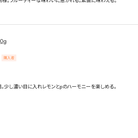
同様。フルーティーな味わいに惹かれる。素直に味わえる。
0g
購入者
用。少し濃い目に入れレモンとpのハーモニーを楽しめる。