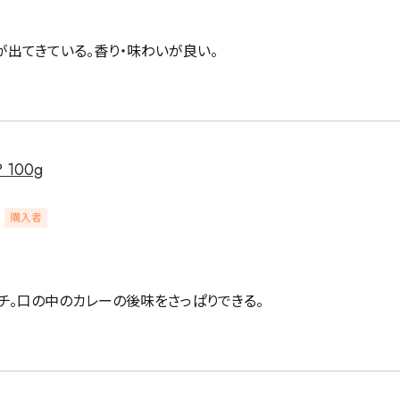
が出てきている。香り・味わいが良い。
詳細検索
100g
購入者
蒸し茶
業務用
大容量
ッチ。口の中のカレーの後味をさっぱりできる。
〜
円