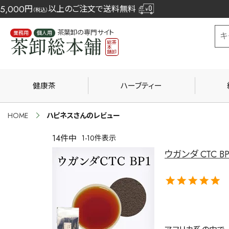
5,000
円
以上のご注文で送料無料
（税込）
茶葉卸の専門サイト
業務用
個人用
健康茶
ハーブティー
HOME
ハピネスさんのレビュー
14
件中
1
-
10
件表示
ウガンダ CTC BP