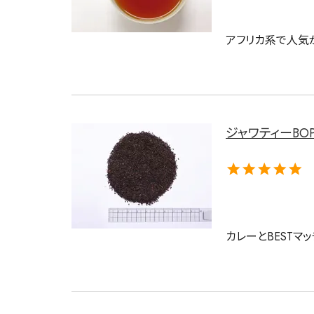
アフリカ系で人気
キーワードで探す
ジャワティーBOP 
水出し
お試し
ルイボス
カモミール
仙鶴草
深
カレーとBESTマ
予算・価格で探す