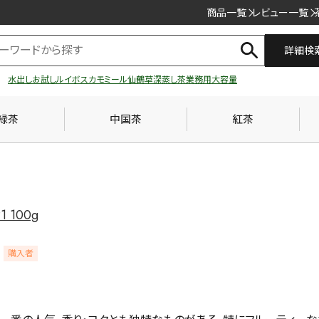
商品一覧
レビュー一覧
詳細検
水出し
お試し
ルイボス
カモミール
仙鶴草
深蒸し茶
業務用
大容量
緑茶
中国茶
紅茶
1 100g
購入者