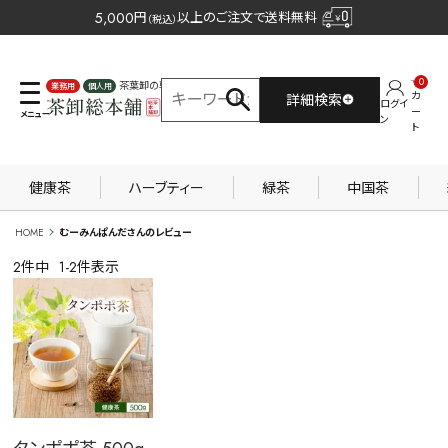
5,000
円
以上のご注文で送料無料
（税込）
0
茶葉卸の専門サイト
カ
詳細検索
ログイ
業務用
個人用
ー
ン
ト
健康茶
ハーブティー
緑茶
中国茶
HOME
むーみんぱんださんのレビュー
2
件中
1
-
2
件表示