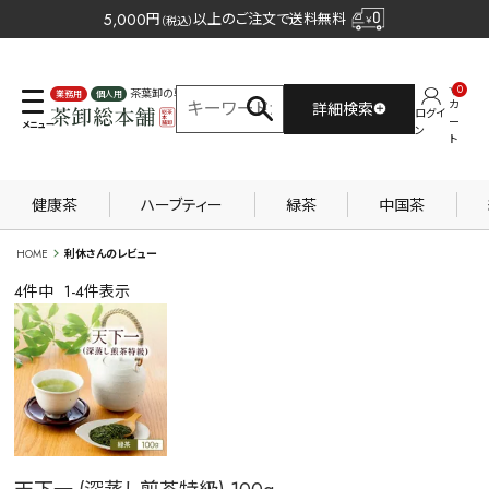
5,000
円
以上のご注文で送料無料
（税込）
0
茶葉卸の専門サイト
カ
詳細検索
ログイ
業務用
個人用
ー
ン
ト
健康茶
ハーブティー
緑茶
中国茶
HOME
利休さんのレビュー
4
件中
1
-
4
件表示