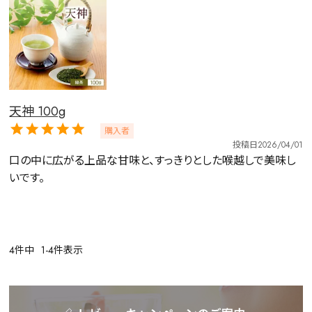
天神 100g
詳細検索
購入者
キーワードで探す
投稿日
2026/04/01
口の中に広がる上品な甘味と、すっきりとした喉越しで美味し
いです。
水出し
お試し
ルイボス
カモミール
仙鶴草
深蒸し茶
業務用
大容量
予算・価格で探す
4
件中
1
-
4
件表示
〜
円