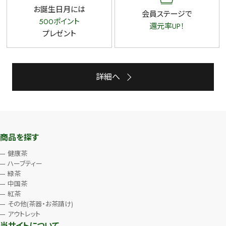
お誕生日月には
会員ステージで
500ポイント
還元率UP！
プレゼント
詳細へ
商品を探す
健康茶
ハーブティー
緑茶
中国茶
紅茶
その他(茶器・お茶請け)
アウトレット
当サイトについて