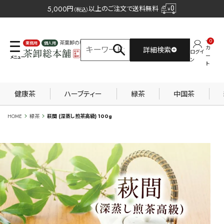
5,000
円
以上のご注文で送料無料
（税込）
0
茶葉卸の専門サイト
カ
詳細検索
ログイ
業務用
個人用
ー
ン
ト
健康茶
ハーブティー
緑茶
中国茶
HOME
緑茶
萩間 (深蒸し煎茶高級) 100g