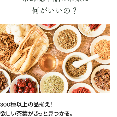
何がいいの？
水出し
お試し
ルイボス
カモミール
仙鶴草
深蒸し茶
業務用
大容量
予算・価格で探す
〜
円
茶葉を選択
健康茶
ハーブティー
緑茶
中国茶
紅茶
容量を選択
300種以上の品揃え！
50g
100g
500g
1000g
欲しい茶葉がきっと見つかる。