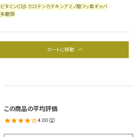
ビタミンC
E
β-カロテン
カテキン
アミノ酸
フッ素
ギャバ
多糖類
カートに移動
この商品の平均評価
4.00（
2
）