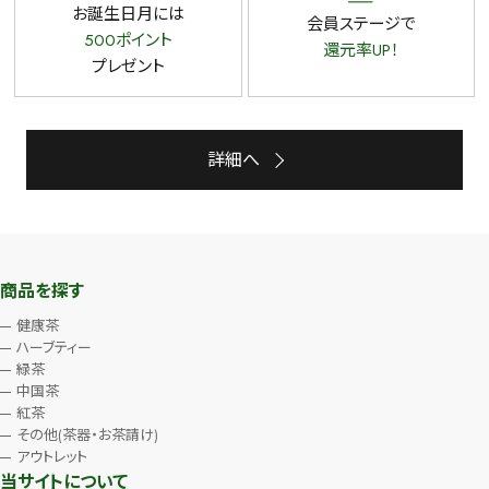
お誕生日月には
会員ステージで
500ポイント
還元率UP！
プレゼント
詳細へ
商品を探す
健康茶
ハーブティー
緑茶
中国茶
紅茶
その他(茶器・お茶請け)
アウトレット
当サイトについて