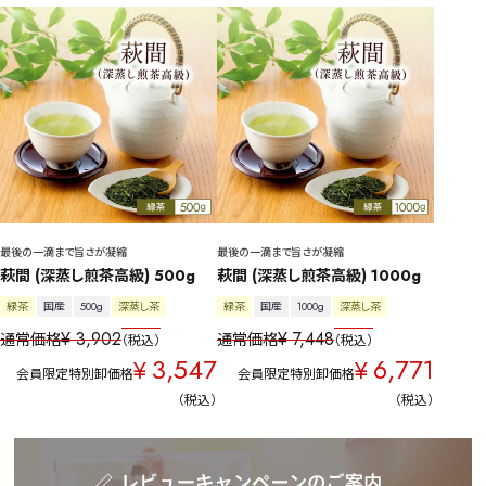
最後の一滴まで旨さが凝縮
最後の一滴まで旨さが凝縮
萩間 (深蒸し煎茶高級) 500g
萩間 (深蒸し煎茶高級) 1000g
緑茶
国産
500g
深蒸し茶
緑茶
国産
1000g
深蒸し茶
¥
3,902
¥
7,448
通常価格
通常価格
税込
税込
3,547
6,771
¥
¥
会員限定特別卸価格
会員限定特別卸価格
税込
税込