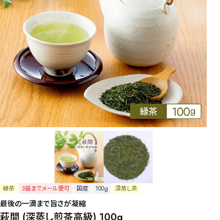
緑茶
3袋までメール便可
国産
100g
深蒸し茶
最後の一滴まで旨さが凝縮
萩間 (深蒸し煎茶高級) 100g