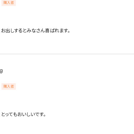
購入者
、お出しするとみなさん喜ばれます。
詳細検索
g
購入者
蒸し茶
業務用
大容量
とってもおいしいです。
〜
円