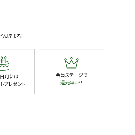
どん貯まる！
会員ステージで
日月には
還元率UP！
ント
プレゼント