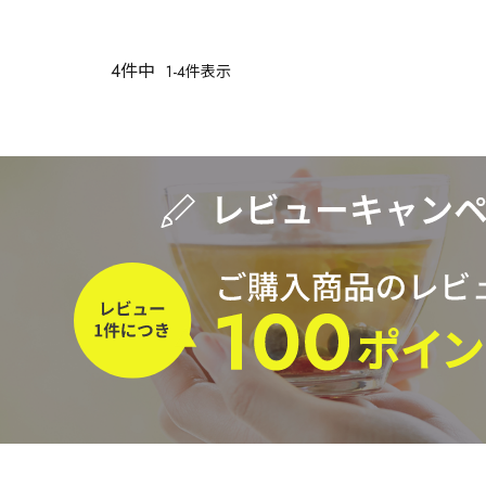
茶葉を選択
4
件中
1
-
4
件表示
健康茶
ハーブティー
容量を選択
50g
100g
500g