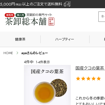
5,000
円
以上のご注文で送料無料
（税込）
茶葉卸の専門サイト
業務用
個人用
健康茶
ハーブティー
HOME
ayaさんのレビュー
4
件中
1
-
4
件表示
国産クコの葉茶 1
これから冬の季節
とてもおいしいです