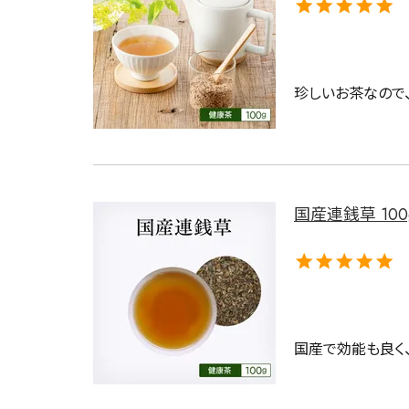
珍しいお茶なので
キーワードで探す
国産連銭草 100
水出し
お試し
ルイボス
カモミール
仙鶴草
深
国産で効能も良く、
予算・価格で探す