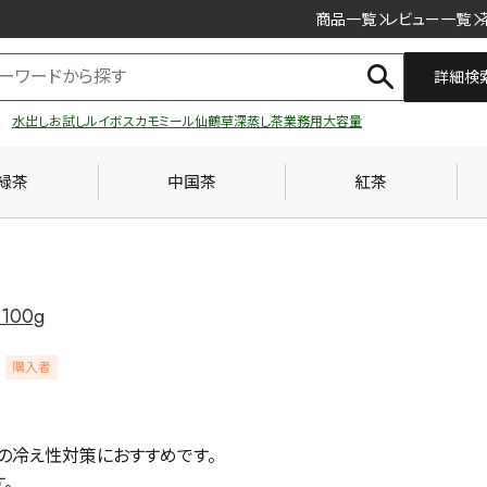
商品一覧
レビュー一覧
詳細検
水出し
お試し
ルイボス
カモミール
仙鶴草
深蒸し茶
業務用
大容量
緑茶
中国茶
紅茶
00g
購入者
の冷え性対策におすすめです。

。