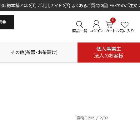
茶卸総本舗とは
ご利用ガイド
よくあるご質問
FAXでのご注文
0
索
商品一覧
ログイン
カート
お気に入り
個人事業主
その他(茶器・お茶請け)
法人のお客様
投稿日
2021/12/09