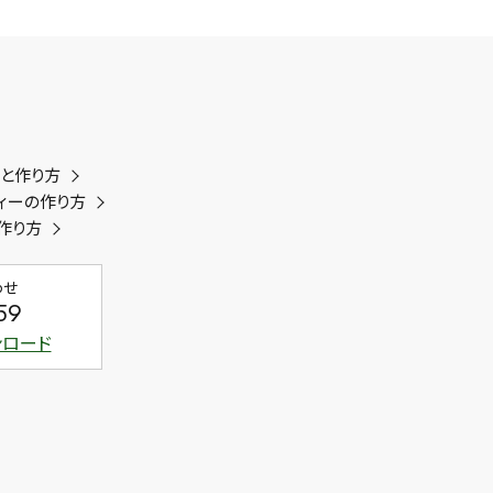
類と作り方
ィーの作り方
作り方
わせ
59
ンロード