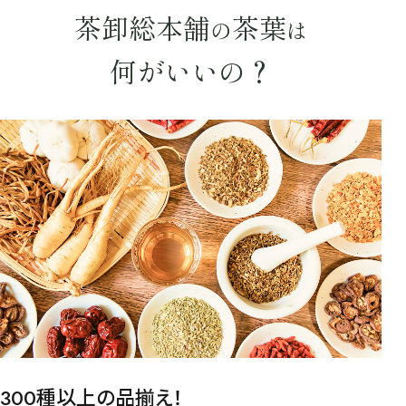
キーワードで探す
茶卸総本舗
茶葉
の
は
何がいいの？
水出し
お試し
ルイボス
カモミール
仙鶴草
深蒸し茶
業務用
大容量
予算・価格で探す
〜
円
茶葉を選択
健康茶
ハーブティー
緑茶
中国茶
紅茶
容量を選択
50g
100g
500g
1000g
300種以上の品揃え！