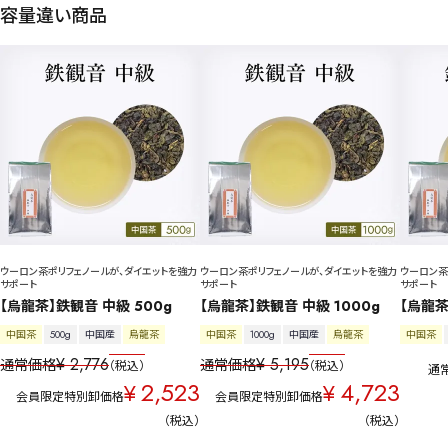
容量違い商品
ウーロン茶ポリフェノールが、ダイエットを強力
ウーロン茶ポリフェノールが、ダイエットを強力
ウーロン茶
サポート
サポート
サポート
【烏龍茶】鉄観音 中級 500g
【烏龍茶】鉄観音 中級 1000g
【烏龍茶
中国茶
500g
中国産
烏龍茶
中国茶
1000g
中国産
烏龍茶
中国茶
¥
2,776
¥
5,195
通常価格
通常価格
税込
税込
通
2,523
4,723
¥
¥
会員限定特別卸価格
会員限定特別卸価格
税込
税込