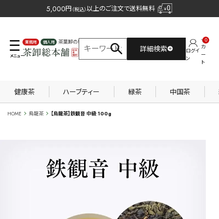
5,000
円
以上のご注文で送料無料
（税込）
0
茶葉卸の専門サイト
カ
詳細検索
ログイ
業務用
個人用
ー
ン
ト
健康茶
ハーブティー
緑茶
中国茶
HOME
烏龍茶
【烏龍茶】鉄観音 中級 100g