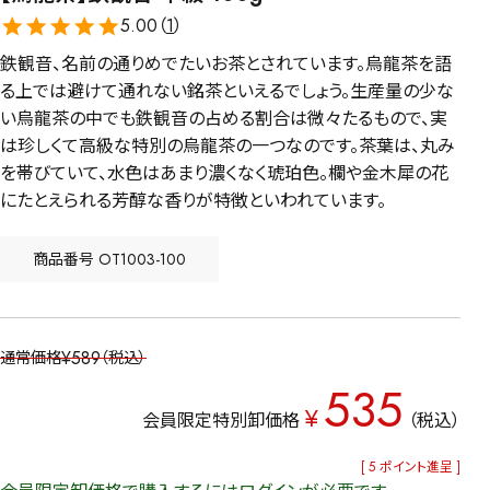
5.00（
1
）
鉄観音、名前の通りめでたいお茶とされています。烏龍茶を語
る上では避けて通れない銘茶といえるでしょう。生産量の少な
い烏龍茶の中でも鉄観音の占める割合は微々たるもので、実
は珍しくて高級な特別の烏龍茶の一つなのです。茶葉は、丸み
を帯びていて、水色はあまり濃くなく琥珀色。欄や金木犀の花
にたとえられる芳醇な香りが特徴といわれています。
商品番号
OT1003-100
¥
589
通常価格
税込
535
¥
会員限定特別卸価格
税込
[
5
ポイント進呈 ]