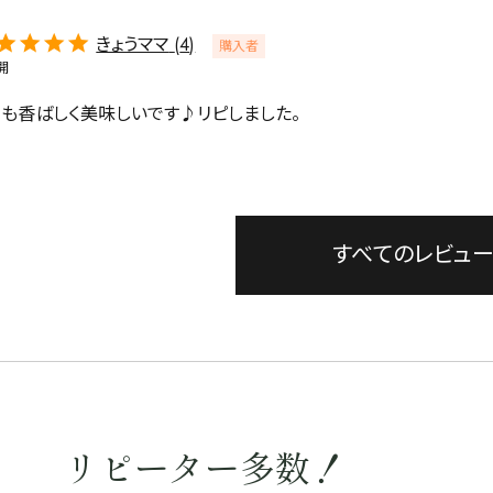
きょうママ
4
購入者
開
緑茶
中国茶
紅茶
りも香ばしく美味しいです♪リピしました。
1000g
すべてのレビュ
検索
リピーター多数！