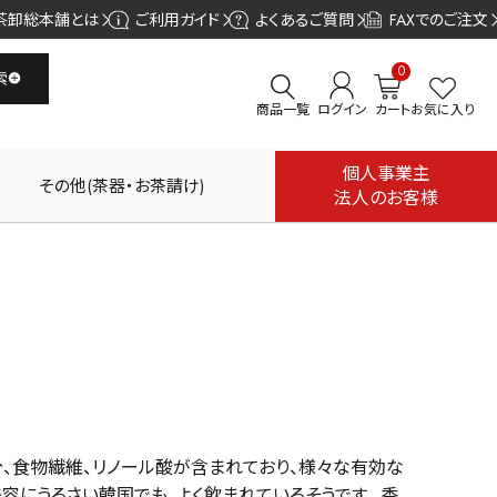
茶卸総本舗とは
ご利用ガイド
よくあるご質問
FAXでのご注文
0
索
商品一覧
ログイン
カート
お気に入り
個人事業主
その他(茶器・お茶請け)
法人のお客様
分、食物繊維、リノール酸が含まれており、様々な有効な
容にうるさい韓国でも、よく飲まれているそうです。 香