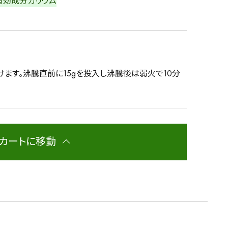
有効成分
カリウム
けます。沸騰直前に15gを投入し沸騰後は弱火で10分
カートに移動