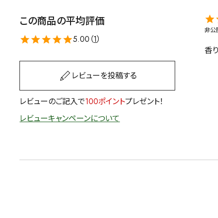
茶葉を選択
この商品の平均評価
非公
健康茶
ハーブティー
5.00（
1
）
香
容量を選択
レビューを投稿する
50g
100g
500g
レビューのご記入で
100ポイント
プレゼント！
レビューキャンペーンについて