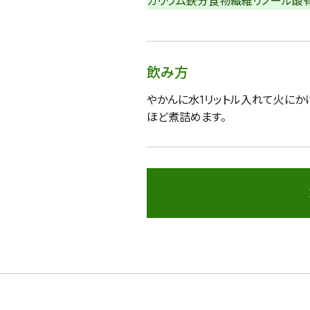
カリウム
鉄分
食物繊維
リノール酸
飲み方
詳細検索
やかんに水1リットル入れて火にか
ほど煮詰めます。
蒸し茶
業務用
大容量
〜
円