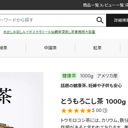
商品一覧
レビュー一覧
詳細検
水出し
お試し
ルイボス
カモミール
仙鶴草
深蒸し茶
業務用
大容量
緑茶
中国茶
紅茶
健康茶
1000g
アメリカ産
話題の健康茶、妊婦や子供も安心
とうもろこし茶 1000g
5.00（
1
）
トウモロコシ茶には、カリウム、鉄
作用があると言われております。 美