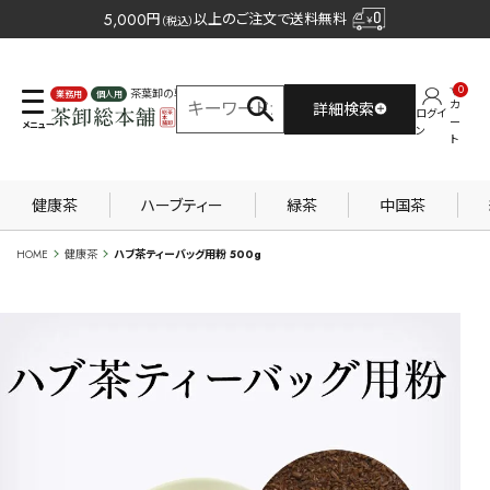
5,000
円
以上のご注文で送料無料
（税込）
0
茶葉卸の専門サイト
カ
詳細検索
ログイ
業務用
個人用
ー
ン
ト
健康茶
ハーブティー
緑茶
中国茶
HOME
健康茶
ハブ茶ティーバッグ用粉 500g