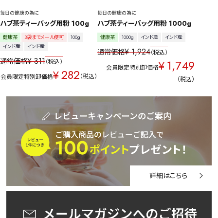
毎日の健康の為に
毎日の健康の為に
ハブ茶ティーバッグ用粉 100g
ハブ茶ティーバッグ用粉 1000g
健康茶
3袋までメール便可
100g
健康茶
1000g
インド産
インド産
インド産
インド産
¥
1,924
通常価格
税込
¥
311
通常価格
1,749
税込
¥
会員限定特別卸価格
282
¥
税込
会員限定特別卸価格
税込
詳細はこちら