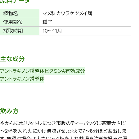
原料データ
植物名
マメ科カワラケツメイ属
使用部位
種子
採取時期
10～11月
主な成分
アントラキノン誘導体
ビタミンA
有効成分
アントラキノン誘導体
飲み方
やかんに水1リットルにつき市販のティーバッグに茶葉大さじ1
～2杯を入れ火にかけ沸騰させ、弱火で7～8分ほど煮出しま
す。急須の場合は大さじ1～2杯を入れ熱湯を注ぎお好みの濃