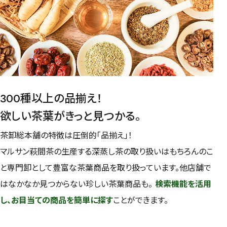
容量を選択
50g
100g
500g
1000g
検索
300種以上の品揃え！
欲しい茶葉がきっと見つかる。
茶卸総本舗の特徴は圧倒的「品揃え」！
マルサン萩間茶の生産する深蒸し茶の取り扱いはもちろんのこ
と専門卸として豊富な茶葉商品を取り扱っています。他店舗で
はなかなか見つからない珍しい茶葉商品も。
検索機能を活用
し、お目当ての商品を簡単に探す
ことができます。