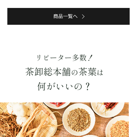
商品一覧へ
詳細検索
キーワードで探す
リピーター多数！
水出し
お試し
ルイボス
カモミール
仙鶴草
深蒸し茶
業務用
大容量
茶卸総本舗
茶葉
の
は
予算・価格で探す
何がいいの？
〜
円
茶葉を選択
健康茶
ハーブティー
緑茶
中国茶
紅茶