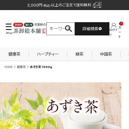
5,000
円
以上のご注文で送料無料
（税込）
0
茶葉卸の専門サイト
カ
詳細検索
ログイ
業務用
個人用
ー
ン
ト
健康茶
ハーブティー
緑茶
中国茶
HOME
健康茶
あずき茶 1000g