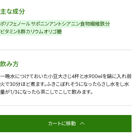
主な成分
ポリフェノール
サポニン
アントシアニン
食物繊維
鉄分
ビタミンB群
カリウム
オリゴ糖
飲み方
一晩水につけておいた小豆大さじ4杯と水900mlを鍋に入れ弱
火で30分ほど煮ます。ふきこぼれそうになったらさし水をし水
量が1/3になったら茶こしでこして飲みます。
カートに移動