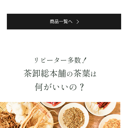
商品一覧へ
リピーター多数！
茶卸総本舗
茶葉
の
は
詳細検索
何がいいの？
キーワードで探す
水出し
お試し
ルイボス
カモミール
仙鶴草
深蒸し茶
業務用
大容量