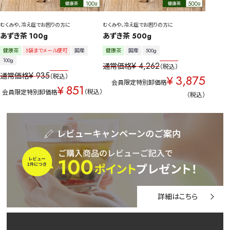
むくみや、冷え症でお困りの方に
むくみや、冷え症でお困りの方に
あずき茶 100g
あずき茶 500g
健康茶
5袋までメール便可
国産
健康茶
国産
500g
100g
¥
4,262
通常価格
税込
¥
935
通常価格
3,875
税込
¥
会員限定特別卸価格
851
¥
税込
会員限定特別卸価格
税込
詳細はこちら