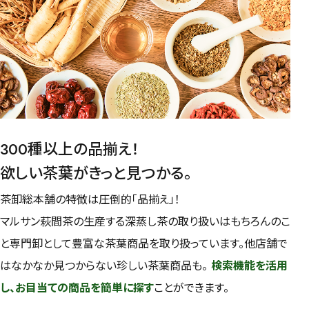
予算・価格で探す
〜
円
茶葉を選択
健康茶
ハーブティー
緑茶
中国茶
300種以上の品揃え！
紅茶
欲しい茶葉がきっと見つかる。
容量を選択
茶卸総本舗の特徴は圧倒的「品揃え」！
50g
100g
500g
1000g
マルサン萩間茶の生産する深蒸し茶の取り扱いはもちろんのこ
と専門卸として豊富な茶葉商品を取り扱っています。他店舗で
はなかなか見つからない珍しい茶葉商品も。
検索機能を活用
検索
し、お目当ての商品を簡単に探す
ことができます。